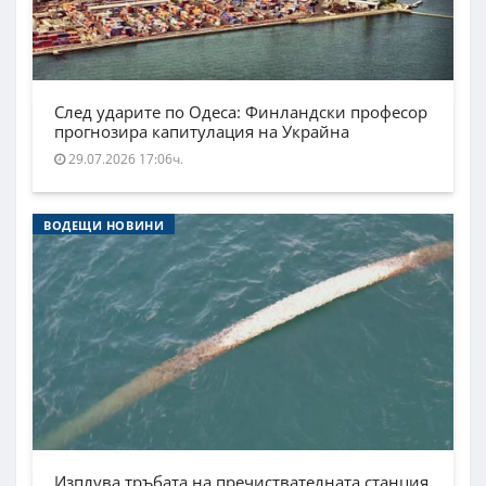
След ударите по Одеса: Финландски професор
прогнозира капитулация на Украйна
29.07.2026 17:06ч.
ВОДЕЩИ НОВИНИ
Изплува тръбата на пречиствателната станция