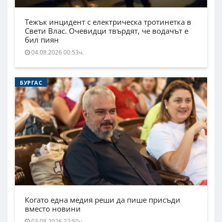
Тежък инцидент с електрическа тротинетка в
Свети Влас. Очевидци твърдят, че водачът е
бил пиян
04.08.2026 00:53ч.
БУРГАС
Когато една медия реши да пише присъди
вместо новини
03.08.2026 22:50ч.