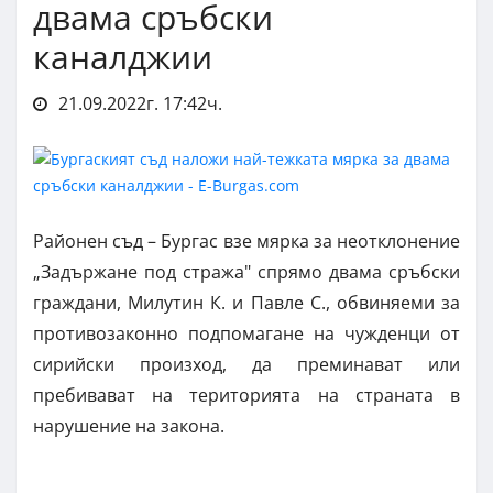
двама сръбски
каналджии
21.09.2022г. 17:42ч.
Районен съд – Бургас взе мярка за неотклонение
„Задържане под стража" спрямо двама сръбски
граждани, Милутин К. и Павле С., обвиняеми за
противозаконно подпомагане на чужденци от
сирийски произход, да преминават или
пребивават на територията на страната в
нарушение на закона.