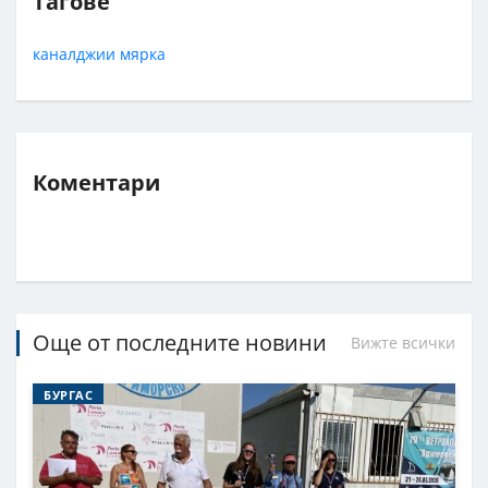
Тагове
каналджии
мярка
Коментари
Още от последните новини
Вижте всички
БУРГАС