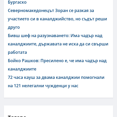
Бургаско
Северномакедонецът Зоран се разкая за
участието си в каналджийство, но съдът реши
друго
Бивш шеф на разузнаването: Има чадър над
каналджиите, държавата не иска да си свърши
работата
Бойко Рашков: Пресилено е, че има чадър над
каналджиите
72 часа кауш за двама каналджии помогнали
на 121 нелегални чужденци у нас