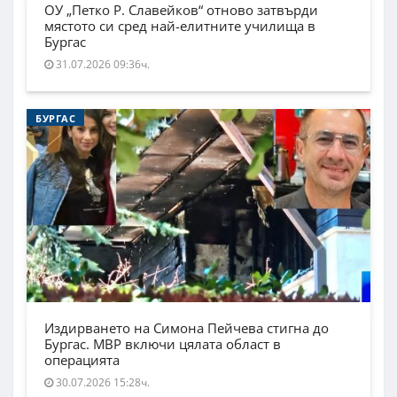
ОУ „Петко Р. Славейков“ отново затвърди
мястото си сред най-елитните училища в
Бургас
31.07.2026 09:36ч.
БУРГАС
Издирването на Симона Пейчева стигна до
Бургас. МВР включи цялата област в
операцията
30.07.2026 15:28ч.