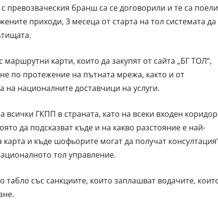
с превозваческия бранш са се договорили и те са поели
жените приходи, 3 месеца от старта на тол системата да
ътищата.
 маршрутни карти, които да закупят от сайта „БГ ТОЛ“,
не по протежение на пътната мрежа, както и от
а на националните доставчици на услуги.
 всички ГКПП в страната, като на всеки входен коридор
ято да подсказват къде и на какво разстояние е най-
 карта и къде шофьорите могат да получат консултация“
 Националното тол управление.
о табло със санкциите, които заплашват водачите, коит
ане.