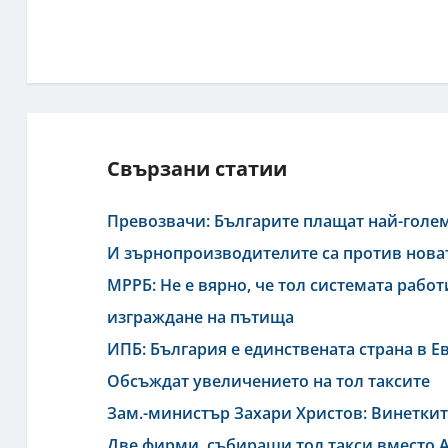
Свързани статии
Превозвачи: Българите плащат най-голе
И зърнопроизводителите са против новат
МРРБ: Не е вярно, че тол системата работ
изграждане на пътища
ИПБ: България е единствената страна в Ев
Обсъждат увеличението на тол таксите
Зам.-министър Захари Христов: Винеткит
Две фирми, събиращи тол такси вместо А