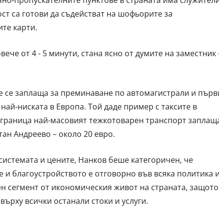
чно-пропускателните пунктове в страната има служител
ст са готови да съдействат на шофьорите за
те карти.
ече от 4 - 5 минути, стана ясно от думите на заместник 
е се заплаща за преминаване по автомагистрали и първ
 най-ниската в Европа. Той даде пример с таксите в
а граница най-масовият тежкотоварен транспорт заплащ
тан Андреево – около 20 евро.
системата и цените, Нанков беше категоричен, че
 и благоустройството е отговорно във всяка политика 
ен сегмент от икономическия живот на страната, защото
ърху всички останали стоки и услуги.