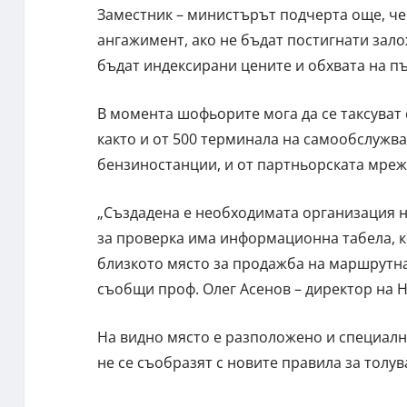
Заместник – министърът подчерта още, че 
ангажимент, ако не бъдат постигнати зало
бъдат индексирани цените и обхвата на п
В момента шофьорите мога да се таксуват с
както и от 500 терминала на самообслужва
бензиностанции, и от партньорската мреж
„Създадена е необходимата организация на
за проверка има информационна табела, ко
близкото място за продажба на маршрутна
съобщи проф. Олег Асенов – директор на
На видно място е разположено и специалн
не се съобразят с новите правила за толув