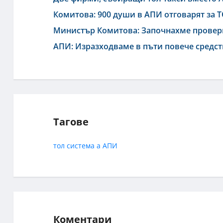
Комитова: 900 души в АПИ отговарят за Т
Министър Комитова: Започнахме проверк
АПИ: Изразходваме в пъти повече средст
Тагове
тол система
а АПИ
Коментари