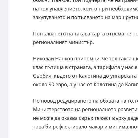
обясни Нанков. Той подчерта, че на грани
на тол упавлението, които при необходимо
закупуването и попълването на маршрутни
Попълването на такава карта отнема не пов
регионалният министър.
Николай Нанков припомни, че тол такса щ
клас пътища в страната, а тарифата у нас е
Сърбия, където от Калотина до унгарскат
около 90 евро, а у нас от Калотина до Капи
По повод редуцирането на обхвата на тол 
Министерството на регионалното развитие
не може да оказва свръх тежест върху дад
това би рефлектирало макар и минимално в