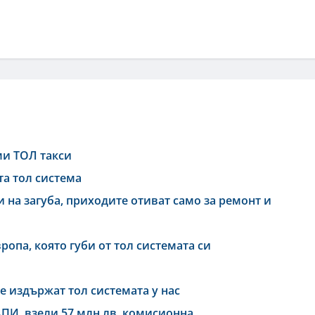
ми ТОЛ такси
а тол система
и на загуба, приходите отиват само за ремонт и
ропа, която губи от тол системата си
е издържат тол системата у нас
ПИ, взели 57 млн.лв. комисионна