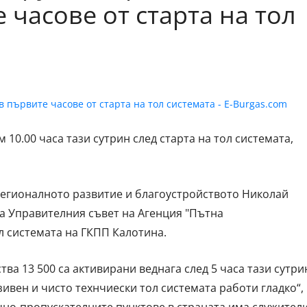
 часове от старта на тол
 10.00 часа тази сутрин след старта на тол системата,
регионалното развитие и благоустройството Николай
на Управителния съвет на Агенция "Пътна
л системата на ГКПП Калотина.
ва 13 500 са активирани веднага след 5 часа тази сутри
зивен и чисто технчиески тол системата работи гладко“,