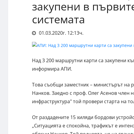
закупени в първите
системата
01.03.2020г. 12:13ч.
Над 3 200 маршрутни карти са закупени към
информира АПИ.
Това съобщи заместник – министърът на 
Нанков. Заедно с проф. Олег Асенов член 
инфраструктура" той провери старта на то
От раздадените 15 хиляди бордови устройст
„Ситуацията е спокойна, трафикът е интен