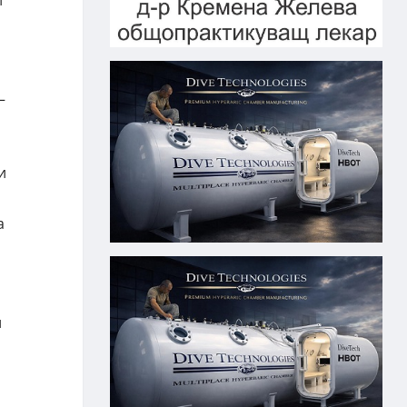
и
–
и
а
и