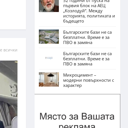
52 години от пуска на
първия блок на АЕЦ
„Козлодуй“. Между
историята, политиката и
бъдещето
Българските бази не са
безплатни. Време е за
ПВО в замяна
е всички
Българските бази не са
безплатни. Време е за
ПВО в замяна
Микроцимент –
модерни повърхности с
характер