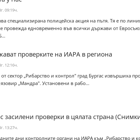
г. 09:19ч.
чва специализирана полицейска акция на пътя. Тя е по лини
 се провежда едновременно във всички държави от Евросъю
...
ават проверките на ИАРА в региона
г. 12:16ч.
от сектор „Рибарство и контрол" град Бургас извършиха пр
 язовир „Мандра". Установени в рабо...
с засилени проверки в цялата страна (Снимки
г. 13:27ч.
дните дни контролните органи на ИАРА към „Рибарство и к