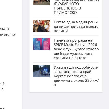
ДЪРЖАВНОТО
ПЪРВЕНСТВО В
ПРИМОРСКО
Когато една медия реши
да пише присъди вместо
ената
новини
нието по
Пълната програма на
SPICE Music Festival 2026
вече е тук! Бургас отново
ще бъде музикалната
столица на лятото
Ужасяващи подробности
за катастрофата край
Бургас: колата се е
движила с около 220 км/
н в
ч
с...