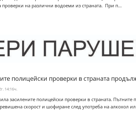
проверки на различни водоеми из страната. При п...
ите полицейски проверки в страната продъл
г. 14:16ч.
сила засилените полицейски проверки в страната. Пътните 
превишена скорост и шофиране след употреба на алкохол и
.