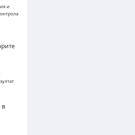
ия и
контрола
орите
и
зултат
 в