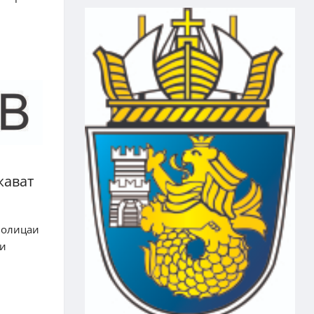
жават
полицаи
ли