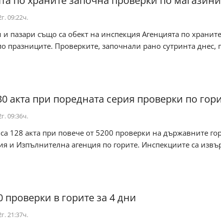
та по храните започна проверки по магазини
г. 09:22ч.
 и пазари също са обект на инспекция Агенцията по храните
о празниците. Проверките, започнали рано сутринта днес, п
30 акта при поредната серия проверки по гор
г. 09:36ч.
са 128 акта при повече от 5200 проверки на държавните го
ия и Изпълнителна агенция по горите. Инспекциите са изв
0 проверки в горите за 4 дни
г. 21:37ч.