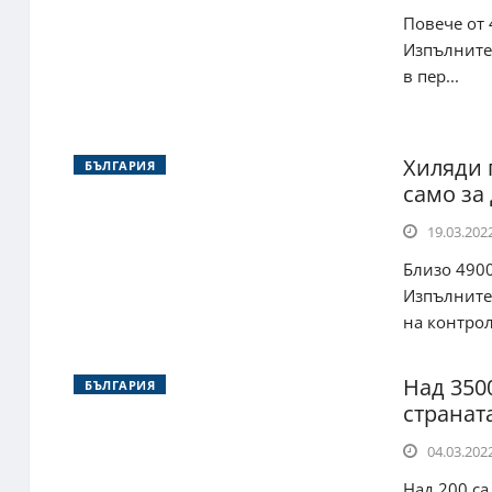
Повече от
Изпълнител
в пер...
Хиляди 
БЪЛГАРИЯ
само за
19.03.2022
Близо 490
Изпълнител
на контрола
Над 350
БЪЛГАРИЯ
странат
04.03.2022
Над 200 са