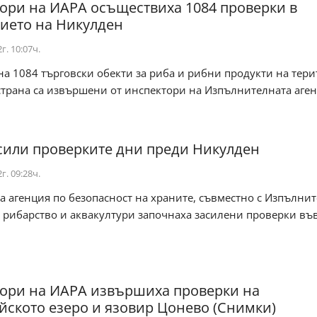
ори на ИАРА осъществиха 1084 проверки в
ието на Никулден
г. 10:07ч.
а 1084 търговски обекти за риба и рибни продукти на тери
страна са извършени от инспектори на Изпълнителната аге
сили проверките дни преди Никулден
г. 09:28ч.
а агенция по безопасност на храните, съвместно с Изпълни
 рибарство и аквакултури започнаха засилени проверки въ
ори на ИАРА извършиха проверки на
ското езеро и язовир Цонево (Снимки)