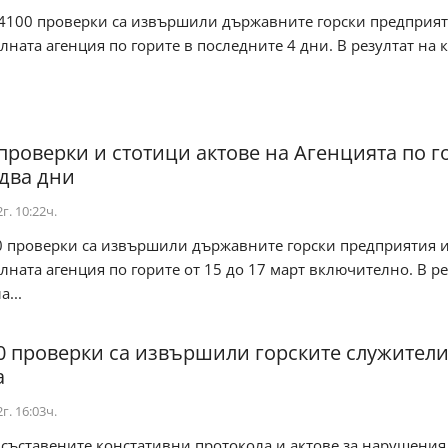
 4100 проверки са извършили държавните горски предприят
ната агенция по горите в последните 4 дни. В резултат на 
проверки и стотици актове на Агенцията по г
 два дни
г. 10:22ч.
0 проверки са извършили държавните горски предприятия 
ната агенция по горите от 15 до 17 март включително. В ре
...
0 проверки са извършили горските служители
а
г. 16:03ч.
 съставените констативни протокола и актове за нарушения