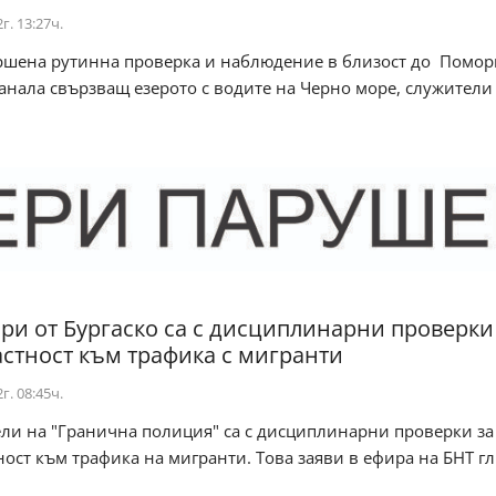
г. 13:27ч.
ршена рутинна проверка и наблюдение в близост до Помор
канала свързващ езерото с водите на Черно море, служители
ри от Бургаско са с дисциплинарни проверки
стност към трафика с мигранти
г. 08:45ч.
ели на "Гранична полиция" са с дисциплинарни проверки за
ост към трафика на мигранти. Това заяви в ефира на БНТ гл. 