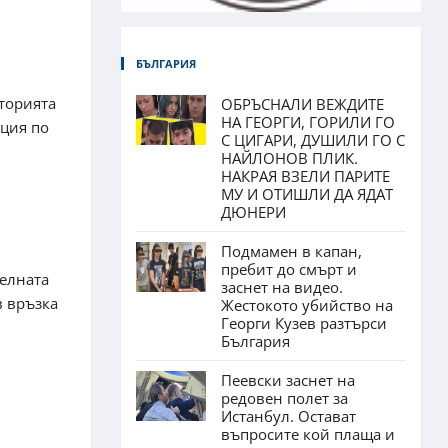
БЪЛГАРИЯ
торията
ОБРЪСНАЛИ ВЕЖДИТЕ
НА ГЕОРГИ, ГОРИЛИ ГО
нция по
С ЦИГАРИ, ДУШИЛИ ГО С
НАЙЛОНОВ ПЛИК.
НАКРАЯ ВЗЕЛИ ПАРИТЕ
МУ И ОТИШЛИ ДА ЯДАТ
ДЮНЕРИ
Подмамен в капан,
пребит до смърт и
телната
заснет на видео.
в връзка
Жестокото убийство на
Георги Кузев разтърси
България
Пеевски заснет на
редовен полет за
Истанбул. Остават
въпросите кой плаща и