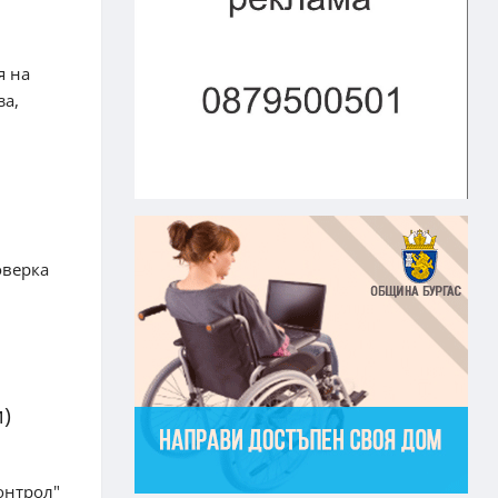
я на
за,
оверка
)
онтрол"