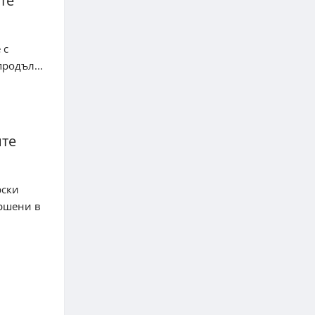
те
 с
родъл...
ите
рски
ършени в