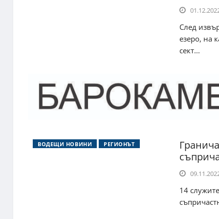
01.12.2022
След извъ
езеро, на 
сект...
Гранича
ВОДЕЩИ НОВИНИ
РЕГИОНЪТ
съприча
09.11.2022
14 служит
съпричастн