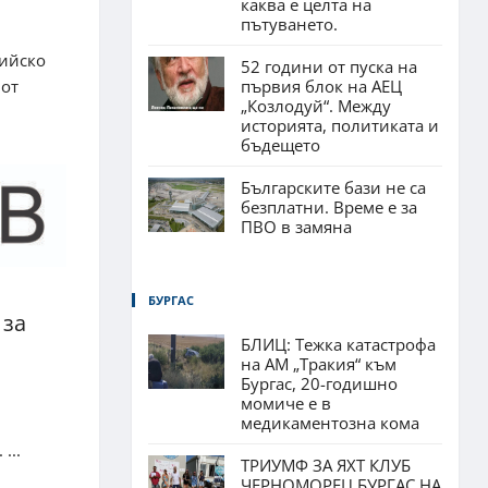
каква е целта на
пътуването.
ийско
52 години от пуска на
първия блок на АЕЦ
 от
„Козлодуй“. Между
историята, политиката и
бъдещето
Българските бази не са
безплатни. Време е за
ПВО в замяна
БУРГАС
 за
БЛИЦ: Тежка катастрофа
на АМ „Тракия“ към
Бургас, 20-годишно
момиче е в
медикаментозна кома
...
ТРИУМФ ЗА ЯХТ КЛУБ
ЧЕРНОМОРЕЦ БУРГАС НА