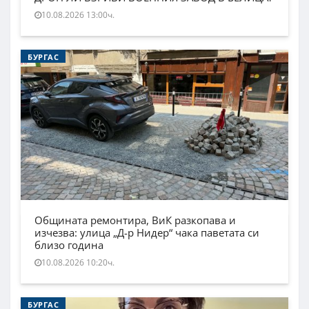
10.08.2026 13:00ч.
БУРГАС
Общината ремонтира, ВиК разкопава и
изчезва: улица „Д-р Нидер“ чака паветата си
близо година
10.08.2026 10:20ч.
БУРГАС