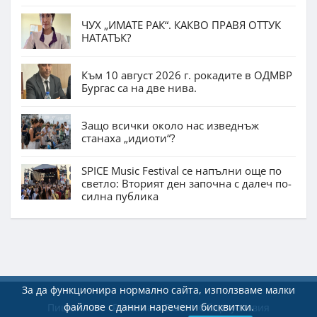
ЧУХ „ИМАТЕ РАК“. КАКВО ПРАВЯ ОТТУК
НАТАТЪК?
Към 10 август 2026 г. рокадите в ОДМВР
Бургас са на две нива.
Защо всички около нас изведнъж
станаха „идиоти“?
SPICE Music Festival се напълни още по
светло: Вторият ден започна с далеч по-
силна публика
За да функционира нормално сайта, използваме малки
файлове с данни наречени бисквитки.
Пишете ни
Реклама
Екип
Общи условия