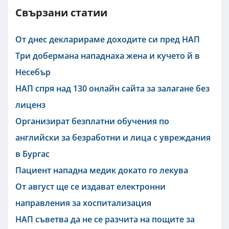
Свързани статии
От днес декларираме доходите си пред НАП
Три добермана нападнаха жена и кучето й в
Несебър
НАП спря над 130 онлайн сайта за залагане без
лиценз
Организират безплатни обучения по
английски за безработни и лица с увреждания
в Бургас
Пациент нападна медик докато го лекува
От август ще се издават електронни
направления за хоспитализация
НАП съветва да не се разчита на пощите за