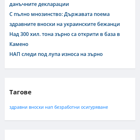
данъчните декларации
С пълно мнозинство: Държавата поема
здравните вноски на украинските бежанци
Над 300 хил. тона зърно са открити в база в
Камено
НАП следи под лупа износа на зърно
Тагове
здравни вноски
нап
безработни
осигуряване