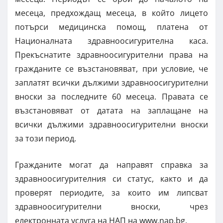
месеца, предхождащ месеца, в който лицето
потърси медицинска помощ, платена от
Националната здравноосигурителна каса.
Прекъснатите здравноосигурителни права на
гражданите се възстановяват, при условие, че
заплатят всички дължими здравноосигурителни
вноски за последните 60 месеца. Правата се
възстановяват от датата на заплащане на
всички дължими здравноосигурителни вноски
за този период.
Гражданите могат да направят справка за
здравноосигурителния си статус, както и да
проверят периодите, за които им липсват
здравноосигурителни вноски, чрез
електронната услуга на НАП на www.nap.bg.