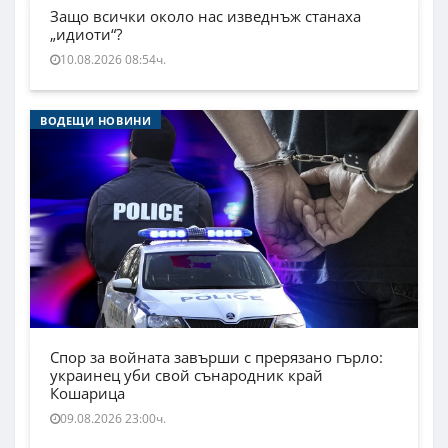
Защо всички около нас изведнъж станаха
„идиоти“?
10.08.2026 08:54ч.
ВОДЕЩИ НОВИНИ
Спор за войната завърши с прерязано гърло:
украинец уби свой сънародник край
Кошарица
09.08.2026 23:00ч.