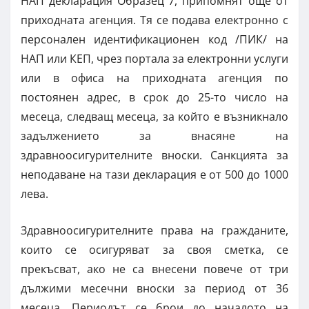
НАП декларация Образец 7, припомнят още от
приходната агенция. Тя се подава електронно с
персонален идентификационен код /ПИК/ на
НАП или КЕП, чрез портала за електронни услуги
или в офиса на приходната агенция по
постоянен адрес, в срок до 25-то число на
месеца, следващ месеца, за който е възникнало
задължението за внасяне на
здравноосигурителните вноски. Санкцията за
неподаване на тази декларация е от 500 до 1000
лева.
Здравноосигурителните права на гражданите,
които се осигуряват за своя сметка, се
прекъсват, ако не са внесени повече от три
дължими месечни вноски за период от 36
месеца. Периодът се брои до началото на