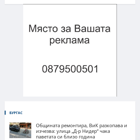
БУРГАС
Общината ремонтира, ВиК разкопава и
изчезва: улица „Д-р Нидер“ чака
паветата си близо година