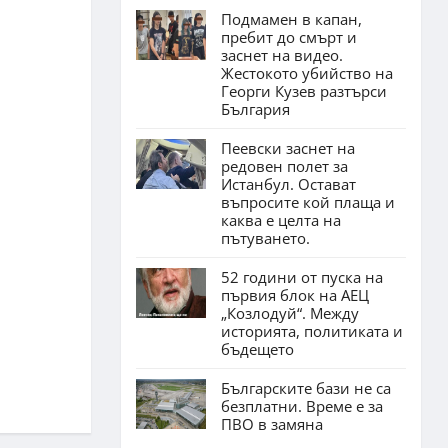
Подмамен в капан,
пребит до смърт и
заснет на видео.
Жестокото убийство на
Георги Кузев разтърси
България
Пеевски заснет на
редовен полет за
Истанбул. Остават
въпросите кой плаща и
каква е целта на
пътуването.
52 години от пуска на
първия блок на АЕЦ
„Козлодуй“. Между
историята, политиката и
бъдещето
Българските бази не са
безплатни. Време е за
ПВО в замяна