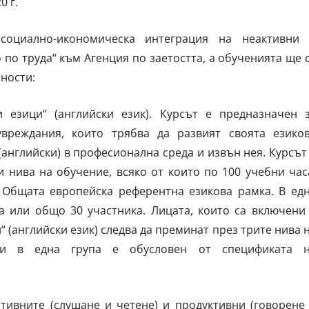
0 г.
социално-икономическа интеграция на неактивни
по труда“ към Агенция по заетостта, а обученията ще 
ности:
езици“ (английски език). Курсът е предназначен 
увреждания, които трябва да развият своята езико
английски) в професионална среда и извън нея. Курсът
 нива на обучение, всяко от които по 100 учебни час
а Общата европейска референтна езикова рамка. В ед
а или общо 30 участника. Лицата, които са включени
 (английски език) следва да преминат през трите нива 
ми в една група е обусловен от спецификата 
тивните (слушане и четене) и продуктивни (говорене