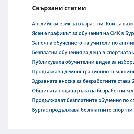
Свързани статии
Английски език за възрастни: Кои са важ
Ясен е графикът за обучения на СИК в Бур
Започна обучението на учители по англий
Безплатни обучения за деца в спортната 
Публикуваха обучителни видеа за избор
Продължава демонстрационното машинно
Здравната вноска за безработните става 2
Общината подава ръка на безработни м
Продължават безплатните обучения по сп
Бургас продължава безплатните спортни 