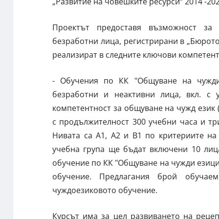
„Развитие на човешките ресурси“ 2014 -202
Проектът предоставя възможност за 
безработни лица, регистрирани в „Бюрото 
реализират в следните ключови компетент
- Обучения по КК "Общуване на чужди 
безработни и неактивни лица, вкл. с 
компетентност за общуване на чужд език (
с продължителност 300 учебни часа и три
Нивата са А1, А2 и В1 по критериите н
учебна група ще бъдат включени 10 лиц
обучение по КК "Общуване на чужди езици“
обучение. Предлагания брой обучае
чуждоезиковото обучение.
Курсът има за цел развиването на рецеп