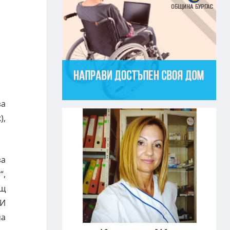
за
),
за
“,
ощ
НИ
ма