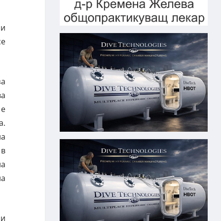
 и
се
за
ва
 е
а.
на
 в
на
на
 и