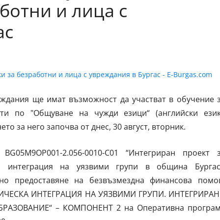
ботни и лица с
ас
реждания ще имат възможност да участват в обучение 
ти по "Общуване на чужди езици“ (английски език
то за него започва от днес, 30 август, вторник.
BG05M9OP001-2.056-0010-C01 “Интегриран проект 
ка интеграция на уязвими групи в община Бургас
тно предоставяне на безвъзмездна финансова пом
ИЧЕСКА ИНТЕГРАЦИЯ НА УЯЗВИМИ ГРУПИ. ИНТЕГРИРА
РАЗОВАНИЕ“ – КОМПОНЕНТ 2 на Оперативна програ