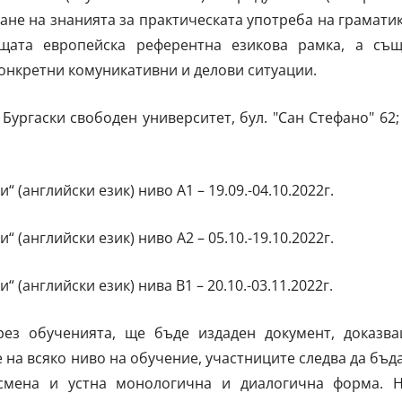
ане на знанията за практическата употреба на грамати
щата европейска референтна езикова рамка, а съ
 конкретни комуникативни и делови ситуации.
Бургаски свободен университет, бул. "Сан Стефано" 62;
 (английски език) ниво А1 – 19.09.-04.10.2022г.
 (английски език) ниво А2 – 05.10.-19.10.2022г.
 (английски език) нива В1 – 20.10.-03.11.2022г.
ез обученията, ще бъде издаден документ, доказв
на всяко ниво на обучение, участниците следва да бъд
смена и устна монологична и диалогична форма. 