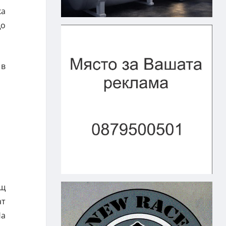
ка
що
 в
ащ
ат
На