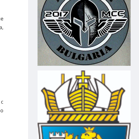
че
а,
 с
по