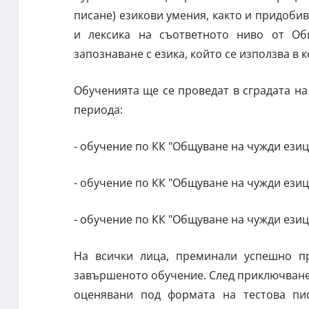
писане) езикови умения, както и придобив
и лексика на съответното ниво от Об
запознаване с езика, който се използва в
Обученията ще се проведат в сградата на 
периода:
- обучение по КК "Общуване на чужди езици“
- обучение по КК "Общуване на чужди езици“
- обучение по КК "Общуване на чужди езици“
На всички лица, преминали успешно пр
завършеното обучение. След приключване 
оценявани под формата на тестова пи