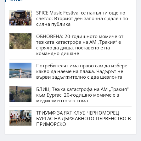
SPICE Music Festival се напълни още по
светло: Вторият ден започна с далеч по-
силна публика
ОБНОВЕНА: 20-годишното момиче от
тежката катастрофа на АМ „Тракия“ е
спряло да диша, поставено е на
командно дишане
Потребителят има право сам да избере
какво да наеме на плажа. Чадърът не
върви задължително с два шезлонга
БЛИЦ: Тежка катастрофа на АМ „Тракия“
към Бургас, 20-годишно момиче е в
медикаментозна кома
ТРИУМФ ЗА ЯХТ КЛУБ ЧЕРНОМОРЕЦ
БУРГАС НА ДЪРЖАВНОТО ПЪРВЕНСТВО В
ПРИМОРСКО