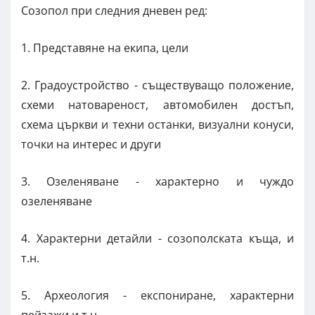
Созопол при следния дневен ред:
1. Представяне на екипа, цели
2. Градоустройство - съществуващо положение,
схеми натовареност, автомобилен достъп,
схема църкви и техни останки, визуални конуси,
точки на интерес и други
3. Озеленяване - характерно и чуждо
озеленяване
4. Характерни детайли - созополската къща, и
т.н.
5. Археология - експониране, характерни
пейзажи и т.н.