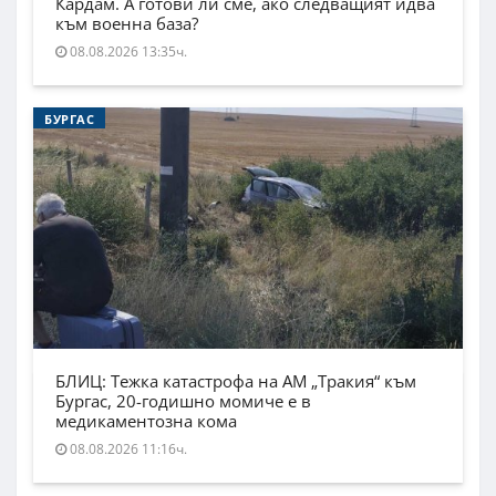
Кардам. А готови ли сме, ако следващият идва
към военна база?
08.08.2026 13:35ч.
БУРГАС
БЛИЦ: Тежка катастрофа на АМ „Тракия“ към
Бургас, 20-годишно момиче е в
медикаментозна кома
08.08.2026 11:16ч.