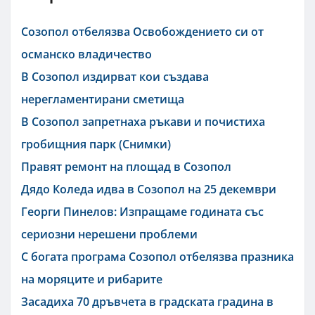
Созопол отбелязва Освобождението си от
османско владичество
В Созопол издирват кои създава
нерегламентирани сметища
В Созопол запретнаха ръкави и почистиха
гробищния парк (Снимки)
Правят ремонт на площад в Созопол
Дядо Коледа идва в Созопол на 25 декември
Георги Пинелов: Изпращаме годината със
сериозни нерешени проблеми
С богата програма Созопол отбелязва празника
на моряците и рибарите
Засадиха 70 дръвчета в градската градина в