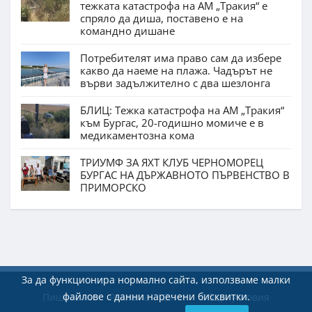
тежката катастрофа на АМ „Тракия“ е
спряло да диша, поставено е на
командно дишане
Потребителят има право сам да избере
какво да наеме на плажа. Чадърът не
върви задължително с два шезлонга
БЛИЦ: Тежка катастрофа на АМ „Тракия“
към Бургас, 20-годишно момиче е в
медикаментозна кома
ТРИУМФ ЗА ЯХТ КЛУБ ЧЕРНОМОРЕЦ
БУРГАС НА ДЪРЖАВНОТО ПЪРВЕНСТВО В
ПРИМОРСКО
За да функционира нормално сайта, използваме малки
файлове с данни наречени бисквитки.
Пишете ни
Реклама
Екип
Общи условия