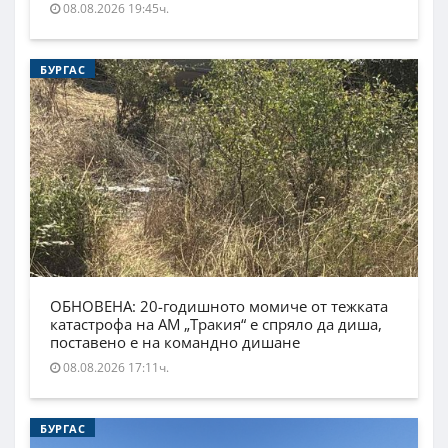
08.08.2026 19:45ч.
БУРГАС
ОБНОВЕНА: 20-годишното момиче от тежката
катастрофа на АМ „Тракия“ е спряло да диша,
поставено е на командно дишане
08.08.2026 17:11ч.
БУРГАС