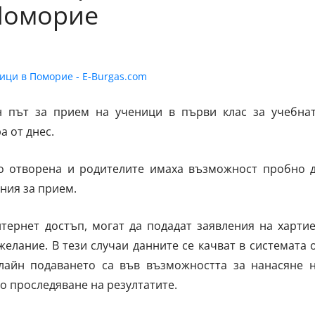
Поморие
н път за прием на ученици в първи клас за учебна
а от днес.
во отворена и родителите имаха възможност пробно 
ения за прием.
нтернет достъп, могат да подадат заявления на харти
елание. В тези случаи данните се качват в системата 
лайн подаването са във възможността за нанасяне 
о проследяване на резултатите.