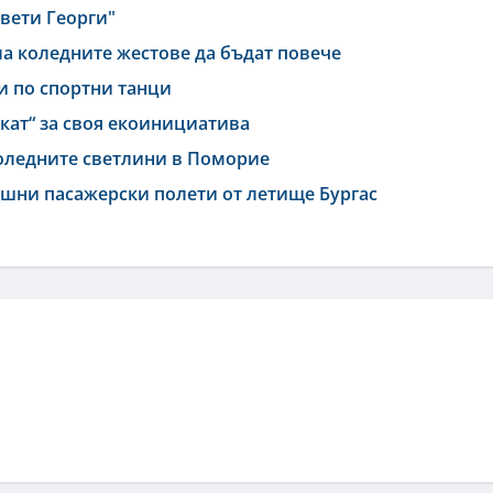
Свети Георги"
а коледните жестове да бъдат повече
 по спортни танци
ат“ за своя екоинициатива
 коледните светлини в Поморие
ишни пасажерски полети от летище Бургас