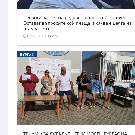
Пеевски заснет на редовен полет за Истанбул.
Остават въпросите кой плаща и каква е целта на
пътуването.
07.08.2026 08:27ч.
БУРГАС
ТРИУМФ ЗА ЯХТ КЛУБ ЧЕРНОМОРЕЦ БУРГАС НА