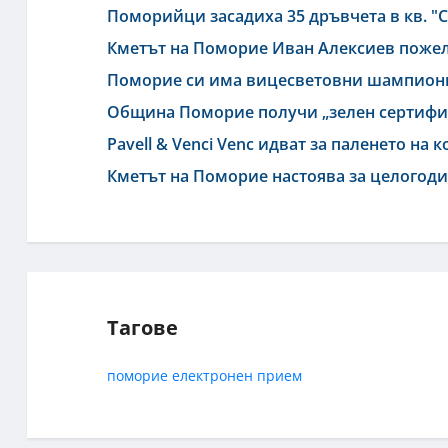
Поморийци засадиха 35 дръвчета в кв. "
Кметът на Поморие Иван Алексиев пожел
Поморие си има вицесветовни шампиони
Община Поморие получи „зелен сертифик
Pavell & Venci Venc идват за паленето на
Кметът на Поморие настоява за целогод
Тагове
поморие
електронен прием