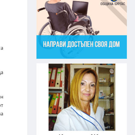
та
да
ен
от
на