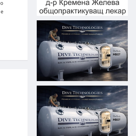
но
 е