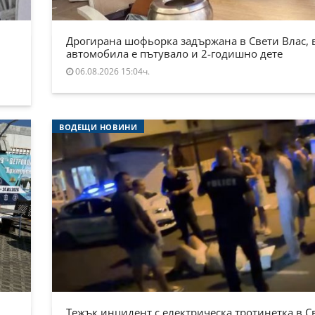
Дрогирана шофьорка задържана в Свети Влас, 
автомобила е пътувало и 2-годишно дете
06.08.2026 15:04ч.
ВОДЕЩИ НОВИНИ
Тежък инцидент с електрическа тротинетка в С