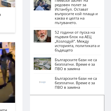
Пеевски заснет на
редовен полет за
Истанбул. Остават
въпросите кой плаща и
в
каква е целта на
пътуването.
52 години от пуска на
първия блок на АЕЦ
„Козлодуй“. Между
историята, политиката и
бъдещето
Българските бази не са
безплатни. Време е за
ПВО в замяна
Българските бази не са
безплатни. Време е за
ПВО в замяна
вети