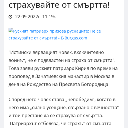
страхувайте от смъртта!
22.09.2022г. 11:19ч.
"Истински вярващият човек, включително
войнът, не е подвластен на страха от смъртта".
Това заяви руският патриарх Кирил по време на
проповед в Зачатиевския манастир в Москва в
деня на Рождество на Пресвета Богородица
Според него човек става „непобедим”, когато в
него има „силно усещане, свързано с вечността”
и той престане да се страхува от смъртта.
Патриархът отбеляза, че страхът от смъртта