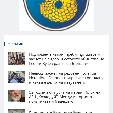
БЪЛГАРИЯ
Подмамен в капан, пребит до смърт и
заснет на видео. Жестокото убийство на
Георги Кузев разтърси България
Пеевски заснет на редовен полет за
Истанбул. Остават въпросите кой плаща
и каква е целта на пътуването.
52 години от пуска на първия блок на
АЕЦ „Козлодуй“. Между историята,
политиката и бъдещето
Българските бази не са безплатни.