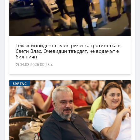
Тежък инцидент с електрическа тротинетка в
Свети Влас. Очевидци твърдят, че водачът е
бил пиян
04.08.2026 00:53ч.
БУРГАС