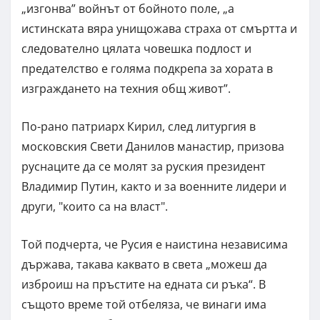
„изгонва” войнът от бойното поле, „а
истинската вяра унищожава страха от смъртта и
следователно цялата човешка подлост и
предателство е голяма подкрепа за хората в
изграждането на техния общ живот”.
По-рано патриарх Кирил, след литургия в
московския Свети Данилов манастир, призова
руснаците да се молят за руския президент
Владимир Путин, както и за военните лидери и
други, "които са на власт".
Той подчерта, че Русия е наистина независима
държава, такава каквато в света „можеш да
изброиш на пръстите на едната си ръка“. В
същото време той отбеляза, че винаги има