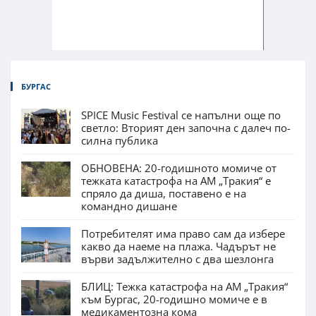
БУРГАС
SPICE Music Festival се напълни още по
светло: Вторият ден започна с далеч по-
силна публика
ОБНОВЕНА: 20-годишното момиче от
тежката катастрофа на АМ „Тракия“ е
спряло да диша, поставено е на
командно дишане
Потребителят има право сам да избере
какво да наеме на плажа. Чадърът не
върви задължително с два шезлонга
БЛИЦ: Тежка катастрофа на АМ „Тракия“
към Бургас, 20-годишно момиче е в
медикаментозна кома