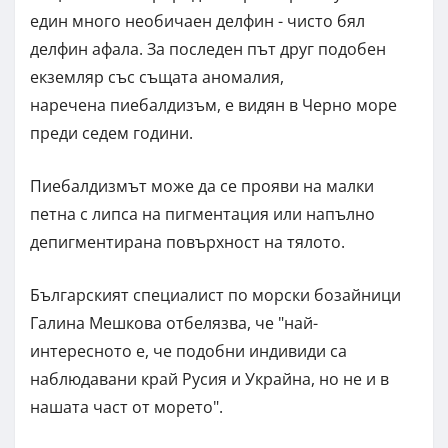
един много необичаен делфин - чисто бял
делфин афала. За последен път друг подобен
екземляр със същата аномалия,
наречена пиебалдизъм, е видян в Черно море
преди седем години.
Пиебалдизмът може да се прояви на малки
петна с липса на пигментация или напълно
депигментирана повърхност на тялото.
Българският специалист по морски бозайници
Галина Мешкова отбелязва, че "най-
интересното е, че подобни индивиди са
наблюдавани край Русия и Украйна, но не и в
нашата част от морето".