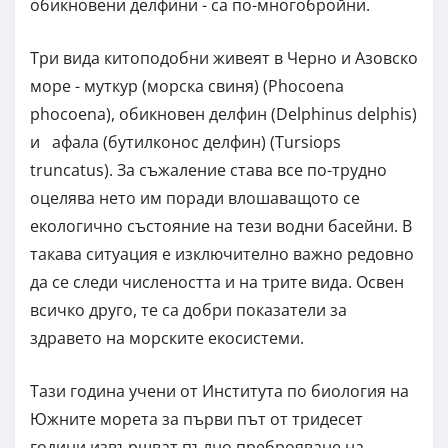
обикновени делфини - са по-многобройни.
Три вида китоподобни живеят в Черно и Азовско
море - муткур (морска свиня) (Phocoena
phocoena), обикновен делфин (Delphinus delphis)
и афала (бутилконос делфин) (Tursiops
truncatus). За съжаление става все по-трудно
оцелява нето им поради влошаващото се
екологично състояние на тези водни басейни. В
такава ситуация е изключително важно редовно
да се следи числеността и на трите вида. Освен
всичко друго, те са добри показатели за
здравето на морските екосистеми.
Тази година учени от Института по биология на
Южните морета за първи път от тридесет
години извършват пълно преброяване на