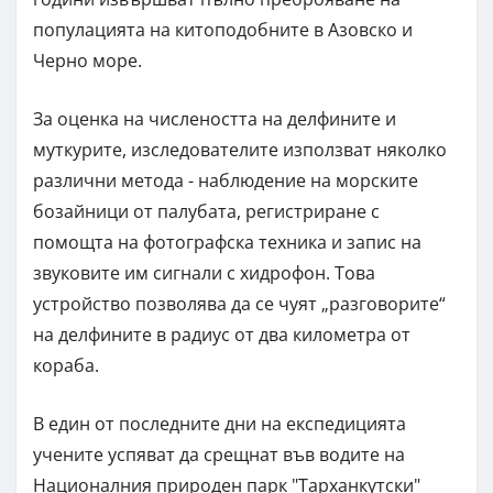
популацията на китоподобните в Азовско и
Черно море.
За оценка на числеността на делфините и
муткурите, изследователите използват няколко
различни метода - наблюдение на морските
бозайници от палубата, регистриране с
помощта на фотографска техника и запис на
звуковите им сигнали с хидрофон. Това
устройство позволява да се чуят „разговорите“
на делфините в радиус от два километра от
кораба.
В един от последните дни на експедицията
учените успяват да срещнат във водите на
Националния природен парк "Тарханкутски"