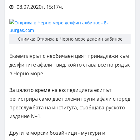
08.07.2020г. 15:17ч.
Снимка: Откриха в Черно море делфин албинос
Екземплярът с необичаен цвят принадлежи към
делфините афали - вид, който става все по-рядък
в Черно море.
За цялото време на експедицията екипът
регистрира само две големи групи афали според
пресслужбата на института, съобщава руското
издание N+1.
Другите морски бозайници - муткури и