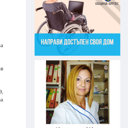
за
ъв
9,
на
.