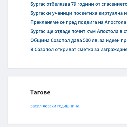
Бургас отбелязва 79 години от спасениет
Бургаски ученици посветиха виртуална и
Прекланяме се пред подвига на Апостола
Бургас ще отдаде почит към Апостола в 
Община Созопол дава 500 лв. за идеен пр
В Созопол откриват сметка за изграждан
Тагове
васил левски
годишнина