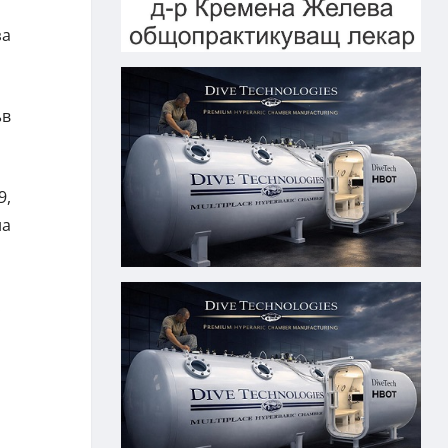
за
ъв
9,
на
.