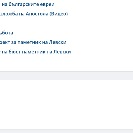
о на българските евреи
зложба на Апостола (Видео)
събота
оект за паметник на Левски
е на бюст-паметник на Левски