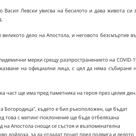
о Васил Левски увисва на бесилото и дава живота си 
.
и великото дело на Апостола, и неговото безсмъртие в
епидемични мерки срещу разпространението на COVID-1
казване на официални лица, с цел да няма събиране 
а част ще има пред паметника на героя през целия ден
та Богородица", където е бил ръкоположен, ще бъдат
лед това с митинг-поклонение ще бъде отбелязана
д на Апостола снощи се състоя и възпоменателна
во дойдоха, за да отдадат почит пред подвига и делото