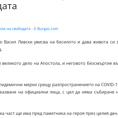
дата
о Васил Левски увисва на бесилото и дава живота си 
.
и великото дело на Апостола, и неговото безсмъртие в
епидемични мерки срещу разпространението на COVID-1
казване на официални лица, с цел да няма събиране 
а част ще има пред паметника на героя през целия ден