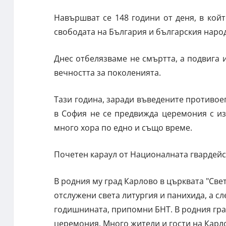
Навършват се 148 години от деня, в койт
свободата на България и българския народ
Днес отбелязваме не смъртта, а подвига 
вечността за поколенията.
Тази година, заради въведените противо
в София не се предвижда церемония с из
много хора по едно и също време.
Почетен караул от Националната гвардейск
В родния му град Карлово в църквата "Све
отслужени света литургия и панихида, а с
годишнината, припомни БНТ. В родния гра
церемония. Много жители и гости на Карло