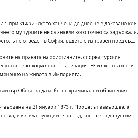
2 г. при Къкринското ханче. И до днес не е доказано кой
янето му турците не са знаели кого точно са задържали,
толът е отведен в София, където е изправен пред съд.
овите на правата на християните, според турския
трешната революционна организация. Няколко пъти той
зменение на живота в Империята.
Димитър Общи, за да избегне криминални обвинения.
отвърдена на 21 януари 1873 г. Процесът завършва, а
стола, е иззела функциите на съд, което е недопустимо