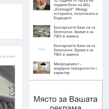
52 години от пуска на
първия блок на АЕЦ
„Козлодуй“. Между
историята, политиката и
бъдещето
Българските бази не са
безплатни. Време е за
ПВО в замяна
Българските бази не са
безплатни. Време е за
ПВО в замяна
е всички
Микроцимент –
модерни повърхности с
характер