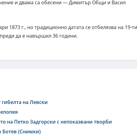
очение и двама са обесени — Димитър Общи и Васил
ри 1873 г., но традиционно датата се отбелязва на 19-ти
 преди да е навършил 36 години.
т гибелта на Левски
 епопея
то на Петко Задгорски с непоказвани творби
о Ботев (Снимки)