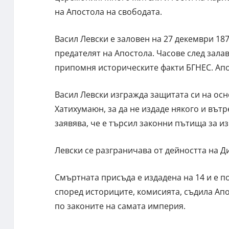
на Апостола на свободата.
Васил Левски е заловен на 27 декември 187
предателят на Апостола. Часове след залав
припомня историческите факти БГНЕС. Апос
Васил Левски изгражда защитата си на осн
Хатихумаюн, за да не издаде някого и въ
заявява, че е търсил законни пътища за и
Левски се разграничава от дейността на 
Смъртната присъда е издадена на 14 и е п
според историците, комисията, съдила Апо
по законите на самата империя.