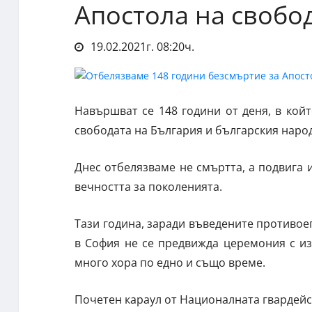
Апостола на свобо
19.02.2021г. 08:20ч.
Навършват се 148 години от деня, в койт
свободата на България и българския народ
Днес отбелязваме не смъртта, а подвига 
вечността за поколенията.
Тази година, заради въведените противо
в София не се предвижда церемония с из
много хора по едно и също време.
Почетен караул от Националната гвардейск