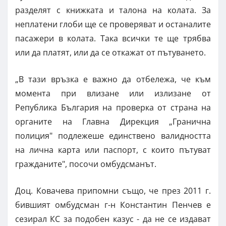
разделят с книжката и талона на колата. За
неплатени глоби ще се проверяват и останалите
пасажери в колата. Така всички те ще трябва
или да платят, или да се откажат от пътуването.
„В тази връзка е важно да отбележа, че към
момента при влизане или излизане от
Република България на проверка от страна на
органите на Главна Дирекция „Гранична
полиция" подлежеше единствено валидността
на лична карта или паспорт, с които пътуват
гражданите", посочи омбудсманът.
Доц. Ковачева припомни също, че през 2011 г.
бившият омбудсман г-н Константин Пенчев е
сезирал КС за подобен казус - да не се издават