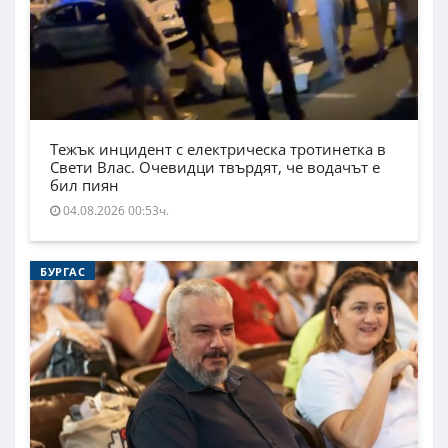
Тежък инцидент с електрическа тротинетка в
Свети Влас. Очевидци твърдят, че водачът е
бил пиян
04.08.2026 00:53ч.
БУРГАС