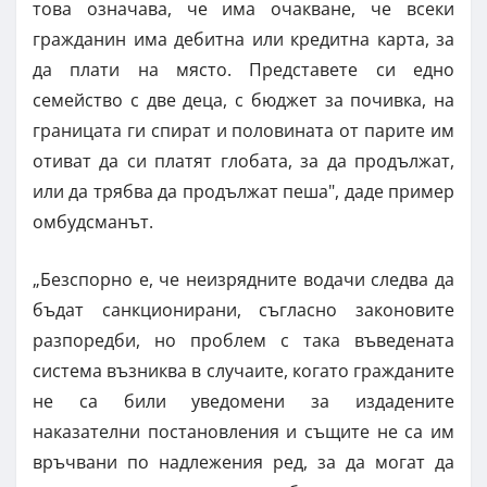
това означава, че има очакване, че всеки
гражданин има дебитна или кредитна карта, за
да плати на място. Представете си едно
семейство с две деца, с бюджет за почивка, на
границата ги спират и половината от парите им
отиват да си платят глобата, за да продължат,
или да трябва да продължат пеша", даде пример
омбудсманът.
„Безспорно е, че неизрядните водачи следва да
бъдат санкционирани, съгласно законовите
разпоредби, но проблем с така въведената
система възниква в случаите, когато гражданите
не са били уведомени за издадените
наказателни постановления и същите не са им
връчвани по надлежения ред, за да могат да