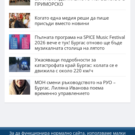
ПРИМОРСКО
Когато една медия реши да пише
присъди вместо новини
Пълната програма на SPICE Music Festival
2026 вече е тук! Бургас отново ще бъде
музикалната столица на лятото
Ужасяващи подробности за
катастрофата край Бургас: колата се е
движила с около 220 км/ч
МОН смени ръководството на РУО –
Бургас. Лиляна Иванова поема
временно управлението
За да функционира нормално сайта, използваме малки