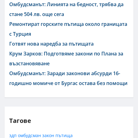
Омбудсманът: Линията на бедност, трябва да
стане 504 лв. още сега
Ремонтират горските пътища около границата
с Турция
Готвят нова наредба за пътищата
Крум Зарков: Подготвяме закони по Плана за
възстановяване
Омбудсманът: Заради законови абсурди 16-
годишно момиче от Бургас остава без помощи
Тагове
здп
омбудсман
закон
пътища