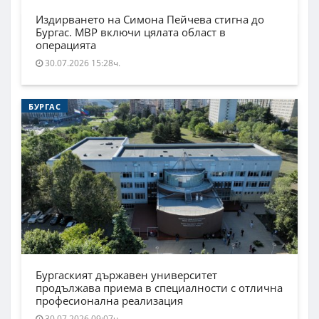
Издирването на Симона Пейчева стигна до
Бургас. МВР включи цялата област в
операцията
30.07.2026 15:28ч.
БУРГАС
Бургаският държавен университет
продължава приема в специалности с отлична
професионална реализация
30.07.2026 09:07ч.