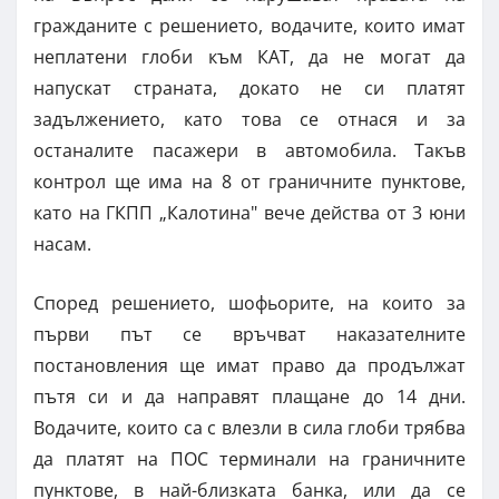
гражданите с решението, водачите, които имат
неплатени глоби към КАТ, да не могат да
напускат страната, докато не си платят
задължението, като това се отнася и за
останалите пасажери в автомобила. Такъв
контрол ще има на 8 от граничните пунктове,
като на ГКПП „Калотина" вече действа от 3 юни
насам.
Според решението, шофьорите, на които за
първи път се връчват наказателните
постановления ще имат право да продължат
пътя си и да направят плащане до 14 дни.
Водачите, които са с влезли в сила глоби трябва
да платят на ПОС терминали на граничните
пунктове, в най-близката банка, или да се