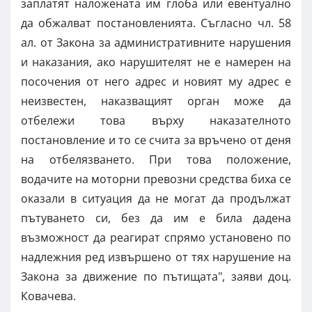
заплатят наложената им глоба или евентуално
да обжалват постановленията. Съгласно чл. 58
ал. от Закона за административните нарушения
и наказания, ако нарушителят не е намерен на
посочения от него адрес и новият му адрес е
неизвестен, наказващият орган може да
отбележи това върху наказателното
постановление и то се счита за връчено от деня
на отбелязването. При това положение,
водачите на моторни превозни средства биха се
оказали в ситуация да не могат да продължат
пътуването си, без да им е била дадена
възможност да реагират спрямо установено по
надлежния ред извършено от тях нарушение на
Закона за движение по пътищата", заяви доц.
Ковачева.