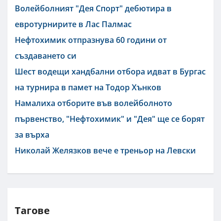
Волейболният "Дея Спорт" дебютира в
евротурнирите в Лас Палмас
Нефтохимик отпразнува 60 години от
създаването си
Шест водещи хандбални отбора идват в Бургас
на турнира в памет на Тодор Хънков
Намалиха отборите във волейболното
първенство, "Нефтохимик" и "Дея" ще се борят
за върха
Николай Желязков вече е треньор на Левски
Тагове