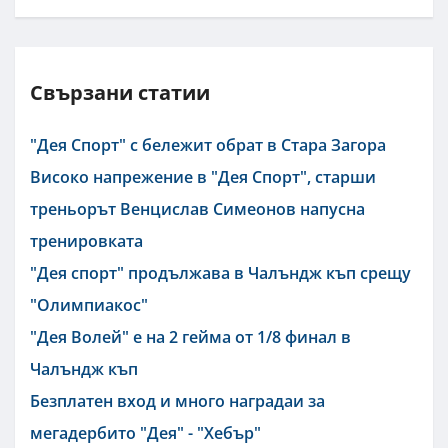
Свързани статии
"Дея Спорт" с бележит обрат в Стара Загора
Високо напрежение в "Дея Спорт", старши
треньорът Венцислав Симеонов напусна
тренировката
"Дея спорт" продължава в Чалъндж къп срещу
"Олимпиакос"
"Дея Волей" е на 2 гейма от 1/8 финал в
Чалъндж къп
Безплатен вход и много наградаи за
мегадербито "Дея" - "Хебър"