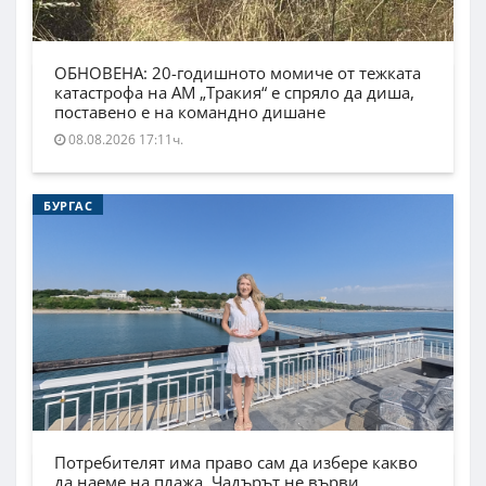
ОБНОВЕНА: 20-годишното момиче от тежката
катастрофа на АМ „Тракия“ е спряло да диша,
поставено е на командно дишане
08.08.2026 17:11ч.
БУРГАС
Потребителят има право сам да избере какво
да наеме на плажа. Чадърът не върви