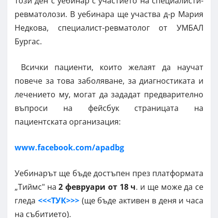
този ден с уебинар с участието на специалисти-
ревматолози. В уебинара ще участва д-р Мария
Недкова, специалист-ревматолог от УМБАЛ
Бургас.
Всички пациенти, които желаят да научат
повече за това заболяване, за диагностиката и
лечението му, могат да зададат предварително
въпроси на фейсбук страницата на
пациентската организация:
www.facebook.com/apadbg
Уебинарът ще бъде достъпен
през платформата
„Тиймс" на
2 февруари от 18 ч
. и ще може да се
гледа
<<<ТУК>>>
(ще бъде активен в деня и часа
на събитието).