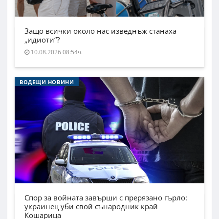
Защо всички около нас изведнъж станаха
„идиоти“?
10.08.2026 08:54ч.
ВОДЕЩИ НОВИНИ
Спор за войната завърши с прерязано гърло:
украинец уби свой сънародник край
Кошарица