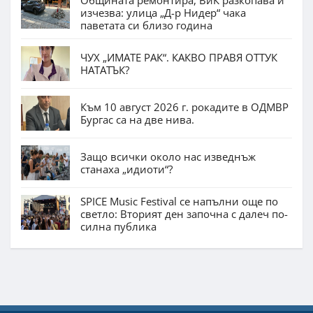
изчезва: улица „Д-р Нидер“ чака
паветата си близо година
ЧУХ „ИМАТЕ РАК“. КАКВО ПРАВЯ ОТТУК
НАТАТЪК?
Към 10 август 2026 г. рокадите в ОДМВР
Бургас са на две нива.
Защо всички около нас изведнъж
станаха „идиоти“?
SPICE Music Festival се напълни още по
светло: Вторият ден започна с далеч по-
силна публика