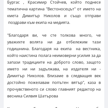
Бургас , Красимир Стойчев, който поднесе
тематична картина "Вестоносецът" от името на
кмета Димитър Николов и също отправи
поздрави към екипа на медията.
"Благодаря ви, че сте толкова много, че
уважихте волята ни да отбележим тази
годишнина. Благодаря на екипа на вестника,
който наистина полага неимоверни усилия за да
запази традициите на доброто слово, защото
името ни ни задължава, на издателя ни -
Димитър Николов. Влизаме в следващия век
достойно пожелавам попътен вятър", каза в
прочувственото си слово главният редактор на
весника Силвия Шатърова