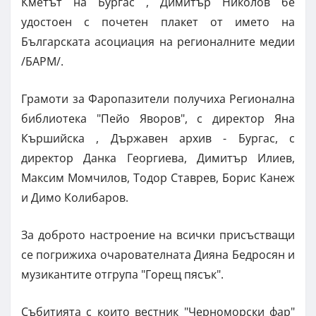
Кметът на Бургас , Димитър Николов бе
удостоен с почетен плакет от името на
Българската асоциация на регионалните медии
/БАРМ/.
Грамоти за Фаропазители получиха Регионална
библиотека "Пейо Яворов", с директор Яна
Кършийска , Държавен архив - Бургас, с
директор Данка Георгиева, Димитър Илиев,
Максим Момчилов, Тодор Ставрев, Борис Канеж
и Димо Колибаров.
За доброто настроение на всички присъстващи
се погрижиха очарователната Дияна Бедросян и
музикантите отгрупа "Горещ пясък".
Събитията с които вестник "Черноморски фар"