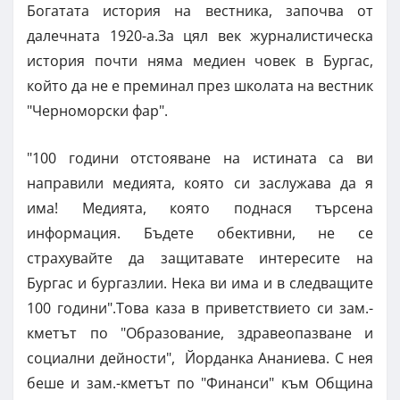
Богатата история на вестника, започва от
далечната 1920-а.За цял век журналистическа
история почти няма медиен човек в Бургас,
който да не е преминал през школата на вестник
"Черноморски фар".
"100 години отстояване на истината са ви
направили медията, която си заслужава да я
има! Медията, която поднася търсена
информация. Бъдете обективни, не се
страхувайте да защитавате интересите на
Бургас и бургазлии. Нека ви има и в следващите
100 години".Това каза в приветствието си зам.-
кметът по "Образование, здравеопазване и
социални дейности", Йорданка Ананиева. С нея
беше и зам.-кметът по "Финанси" към Община