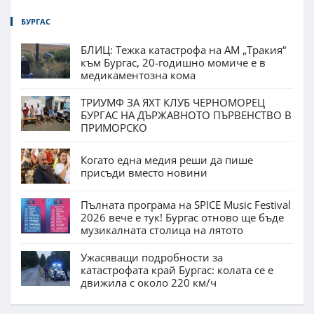
БУРГАС
БЛИЦ: Тежка катастрофа на АМ „Тракия“
към Бургас, 20-годишно момиче е в
медикаментозна кома
ТРИУМФ ЗА ЯХТ КЛУБ ЧЕРНОМОРЕЦ
БУРГАС НА ДЪРЖАВНОТО ПЪРВЕНСТВО В
ПРИМОРСКО
Когато една медия реши да пише
присъди вместо новини
Пълната програма на SPICE Music Festival
2026 вече е тук! Бургас отново ще бъде
музикалната столица на лятото
Ужасяващи подробности за
катастрофата край Бургас: колата се е
движила с около 220 км/ч