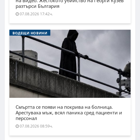
на видео. Жестокото убийство на Георги Кузев
разтърси България
07.08.2026 17:42ч.
ВОДЕЩИ НОВИНИ
Смъртта се появи на покрива на болница.
Арестуваха мъж, всял паника сред пациенти и
персонал
07.08.2026 08:59ч.