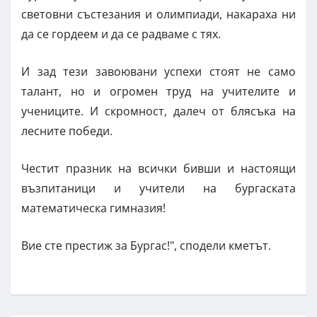
световни състезания и олимпиади, накараха ни
да се гордеем и да се радваме с тях.
И зад тези завоювани успехи стоят не само
талант, но и огромен труд на учителите и
учениците. И скромност, далеч от блясъка на
лесните победи.
Честит празник на всички бивши и настоящи
възпитаници и учители на бургаската
математическа гимназия!
Вие сте престиж за Бургас!", сподели кметът.