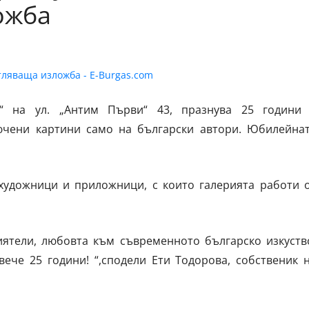
ожба
и“ на ул. „Антим Първи“ 43, празнува 25 години
ючени картини само на български автори. Юбилейна
 художници и приложници, с които галерията работи 
ятели, любовта към съвременното българско изкуств
вече 25 години! “,сподели Ети Тодорова, собственик 