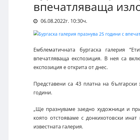
впечатляваща изл
06.08.2022г. 10:30ч.
Емблематичната бургаска галерия “Ет
впечатляваща експозиция. В нея са вкл
експозиция е открита от днес.
Представени са 43 платна на български
години.
„Ще празнуваме заедно художници и при
която отстояваме с донкихотовски инат 
известната галерия.