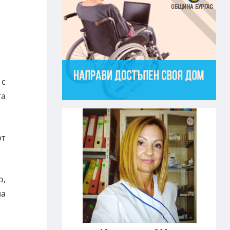
 с
та
от
о,
на