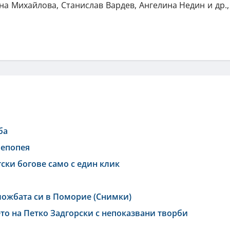
а Михайлова, Станислав Вардев, Ангелина Недин и др.,
ба
 епопея
тски богове само с един клик
ложбата си в Поморие (Снимки)
то на Петко Задгорски с непоказвани творби