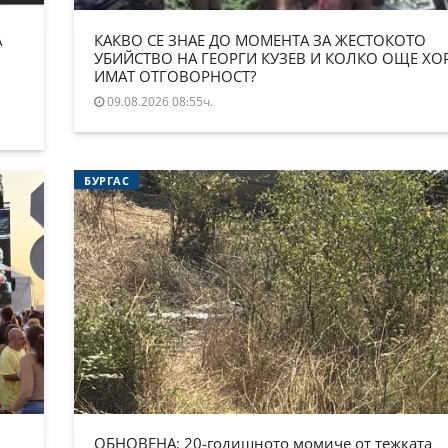
А
КАКВО СЕ ЗНАЕ ДО МОМЕНТА ЗА ЖЕСТОКОТО
УБИЙСТВО НА ГЕОРГИ КУЗЕВ И КОЛКО ОЩЕ ХО
ИМАТ ОТГОВОРНОСТ?
09.08.2026 08:55ч.
БУРГАС
ОБНОВЕНА: 20-годишното момиче от тежката