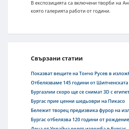
В експозицията са включени творби на Анн
която галерията работи от години.
Свързани статии
Показват вещите на Тончо Русев в излож
Отбелязваме 145 години от Шипченската
Бургазлии скоро ще се снимат 3D с египе
Бургас прие ценни шедьоври на Пикасо
Бележит творец предизвика фурор на из
Бургас отбелязва 120 години от рождение
Деца от Украйна редят изложба в Бургас