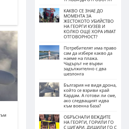
КАКВО СЕ ЗНАЕ ДО
МОМЕНТА ЗА
ЖЕСТОКОТО УБИЙСТВО
НА ГЕОРГИ КУЗЕВ И
КОЛКО ОЩЕ ХОРА ИМАТ
ОТГОВОРНОСТ?
Потребителят има право
сам да избере какво да
наеме на плажа.
Чадърът не върви
задължително с два
шезлонга
България не видя дрона,
който се взриви край
Кардам. А готови ли сме,
ако следващият идва
към военна база?
към
ОБРЪСНАЛИ ВЕЖДИТЕ
НА ГЕОРГИ, ГОРИЛИ ГО
С ЦИГАРИ, ДУШИЛИ ГО С