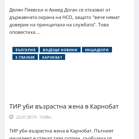
Делян Пеевски и Ахмед Доган се отказват от
държавната охрана на НСО, защото "вече нямат
доверие на принципала на службата". Това
оповестиха ...
БЪЛГАРИЯ
ВОДЕЩИ НОВИНИ
ИНЦИДЕНТИ
E-TRAINER
КАРНОБАТ
ТИР уби възрастна жена в Карнобат
22.07.2017г. 15:08ч.
ТИР уби възрастна жена в Карнобат. Пътният
инцидент е станал тази сутрин, съобщиха от