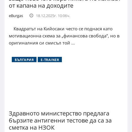
от капана на доходите
eBurgas
18.12.2025г. 10:06ч.
Квадратът на Кийосаки често се поднася като
мотивационна схема за „финансова свобода“, но в
оригиналния си смисъл той ...
БЪЛГАРИЯ
E-TRAINER
Здравното министерство предлага
бързите антигенни тестове да са за
сметка на НЗОК