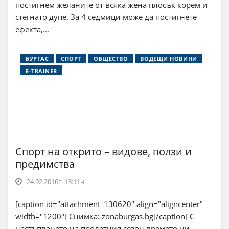
постигнем желаните от всяка жена плосък корем и
стегнато дупе. За 4 седмици може да постигнете
ефекта,...
БУРГАС
СПОРТ
ОБЩЕСТВО
ВОДЕЩИ НОВИНИ
E-TRAINER
Спорт на открито – видове, ползи и
предимства
24.02.2016г. 13:11ч.
[caption id="attachment_130620" align="aligncenter"
width="1200"] Снимка: zonaburgas.bg[/caption] С
настъпването на пролетния сезон времето ни