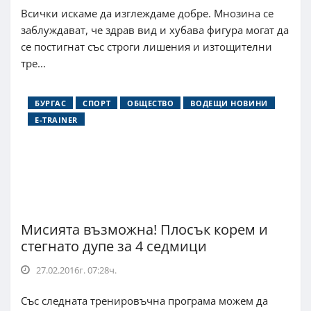
Всички искаме да изглеждаме добре. Мнозина се
заблуждават, че здрав вид и хубава фигура могат да
се постигнат със строги лишения и изтощителни
тре...
БУРГАС
СПОРТ
ОБЩЕСТВО
ВОДЕЩИ НОВИНИ
E-TRAINER
Мисията възможна! Плосък корем и
стегнато дупе за 4 седмици
27.02.2016г. 07:28ч.
Със следната тренировъчна програма можем да