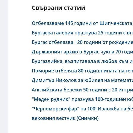
Свързани статии
Отбелязваме 145 години от Шипченската
Бургаска галерия празнува 25 години с 
Бургас отбелязва 120 години от рождение
Държавният архив в Бургас чукна 70 год
Бургазлийка, възпитавала в любов към и
Поморие отбеляза 80-годишнината на ген
Димитър Николов за юбилея на математич
Английската бележи 50 години с 20 интр
"Меден рудник" празнува 100-годишен ю
"Черноморски фар" на 100! Изложба на бе
вековния вестник (Снимки)