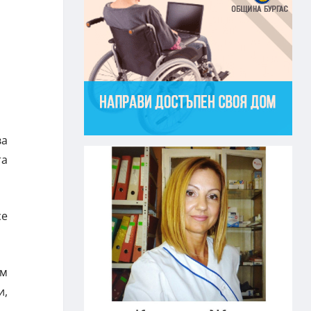
ва
та
се
ам
и,