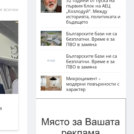
52 години от пуска на
първия блок на АЕЦ
е всички
„Козлодуй“. Между
историята, политиката и
бъдещето
Българските бази не са
безплатни. Време е за
ПВО в замяна
Българските бази не са
безплатни. Време е за
ПВО в замяна
Микроцимент –
модерни повърхности с
характер
а