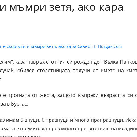
и мъмри зетя, ако кара
елям", каза навръх стотния си рожден ден Вълка Панко
случай юбилея столетницата получи от името на кме
.
 е трогната от жеста, защото въпреки възрастта си 
ва в Бургас.
 аз имам 5 внуци, 6 правнуци и много праправнуци. Иск
 самата е преминала през много препятствия на младин