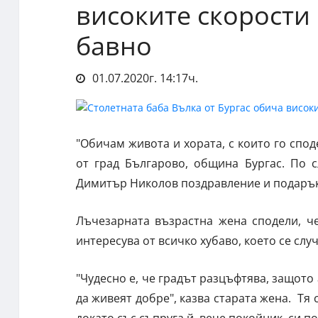
високите скорости 
бавно
01.07.2020г. 14:17ч.
"Обичам живота и хората, с които го спод
от град Българово, община Бургас. По 
Димитър Николов поздравление и подарък
Лъчезарната възрастна жена сподели, че
интересува от всичко хубаво, което се случ
"Чудесно е, че градът разцъфтява, защото
да живеят добре", казва старата жена. Тя