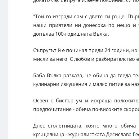
докато със съпруга й, вече покойник, си п
"Той го изгради сам с двете си ръце. Пъ
наши приятели ни донесоха по нещо и 
допълва 100-годишната Вълка.
Съпругът й е починал преди 24 години, но т
мисли за него. С любов и разбирателство е
Баба Вълка разказа, че обича да гледа те
кулинарни изкушения и малко питие за на
Освен с бистър ум и искряща положител
предпочитание - обича по-високите скорост
Днес столетницата, която много обича 
кръщелница - журналистката Десислава Ге