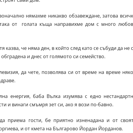
остроят сами дом.
рвоначално нямахме никакво обзавеждане, затова всич
така от голата къща направихме дом с много любов
я казва, че няма ден, в който след като се събуди да не 
 обградена и днес от голямото си семейство.
левизия, да чете, позволява си от време на време няк
здраве.
на енергия, баба Вълка изумява с едно нестандарт
и и винаги смъмря зет си, ако я вози по-бавно.
да приема гости, бе приятно изненадана и от своя
оргиева, и от кмета на Българово Йордан Йорданов.