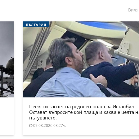
Вижт
БЪЛГАРИЯ
Пеевски заснет на редовен полет за Истанбул.
Остават въпросите кой плаща и каква е целта н
пътуването.
07.08.2026 08:27ч.