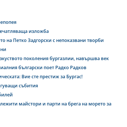
 епопея
впечатляваща изложба
то на Петко Задгорски с непоказвани творби
ини
зкуството поколения бургазлии, навършва век
иалния български поет Радко Радков
еската: Вие сте престиж за Бургас!
игуващи събития
билей
лежити майстори и парти на брега на морето за