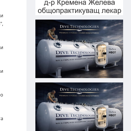
ки
",
си
ои
но
та