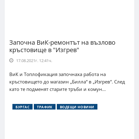
Започна ВиК-ремонтът на възлово
кръстовище в "Изгрев"
17.08.2021г. 12:41ч.
ВиК и Топлофикация започнаха работа на
кръстовището до магазин „Билла“ в „Изгрев“. След
като те подменят старите тръби и комун...
БУРГАС
ТРАФИК
ВОДЕЩИ НОВИНИ