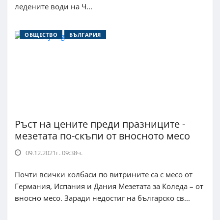
ледените води на Ч...
ОБЩЕСТВО
БЪЛГАРИЯ
Ръст на цените преди празниците -
мезетата по-скъпи от вносното месо
09.12.2021г. 09:38ч.
Почти всички колбаси по витрините са с месо от
Германия, Испания и Дания Мезетата за Коледа – от
вносно месо. Заради недостиг на българско св...