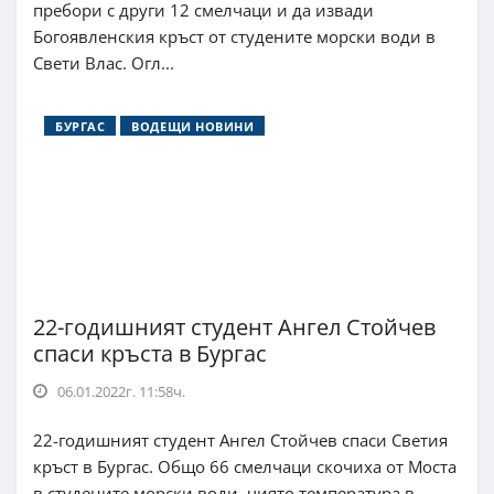
пребори с други 12 смелчаци и да извади
Богоявленския кръст от студените морски води в
Свети Влас. Огл...
БУРГАС
ВОДЕЩИ НОВИНИ
22-годишният студент Ангел Стойчев
спаси кръста в Бургас
06.01.2022г. 11:58ч.
22-годишният студент Ангел Стойчев спаси Светия
кръст в Бургас. Общо 66 смелчаци скочиха от Моста
в студените морски води, чиято температура в