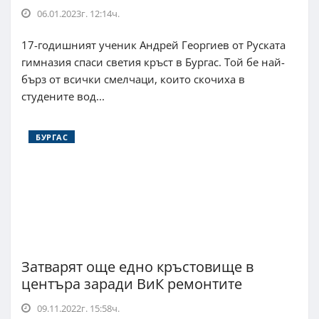
06.01.2023г. 12:14ч.
17-годишният ученик Андрей Георгиев от Руската
гимназия спаси светия кръст в Бургас. Той бе най-
бърз от всички смелчаци, които скочиха в
студените вод...
БУРГАС
Затварят още едно кръстовище в
центъра заради ВиК ремонтите
09.11.2022г. 15:58ч.