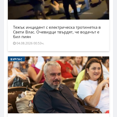
Тежък инцидент с електрическа тротинетка в
Свети Влас. Очевидци твърдят, че водачът е
бил пиян
04.08.2026 00:53ч.
БУРГАС