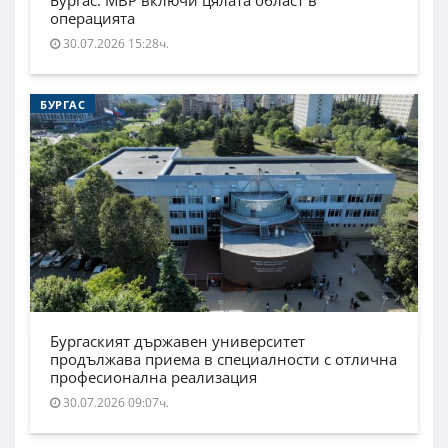
Бургас. МВР включи цялата област в
операцията
30.07.2026 15:28ч.
БУРГАС
Бургаският държавен университет
продължава приема в специалности с отлична
професионална реализация
30.07.2026 09:07ч.