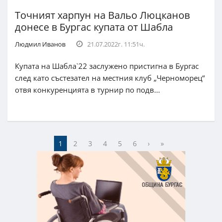
Точният харпун на Вальо Люцканов
донесе в Бургас купата от Шабла
Людмил Иванов
21.07.2022г. 11:51ч.
Купата на Шабла`22 заслужено пристигна в Бургас
след като състезател на местния клуб „Черноморец“
отвя конкуренцията в турнир по подв...
1
2
3
4
5
6
›
»