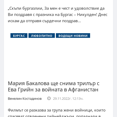
„Скъпи бургазлии, За мен е чест и удоволствие да
Ви поздравя с празника на Бургас – Никулден! Днес
искам да отправя сърдечни поздрав...
БУРГАС
ЛЮБОПИТНО
ВОДЕЩИ НОВИНИ
Мария Бакалова ще снима трилър с
Ева Грийн за войната в Афганистан
Венелин Костадинов
29.11.2022г. 12:13ч.
Филмът се разказва за група жени войници, които
спасяват отвлечени тийнейджъри, попаднали в