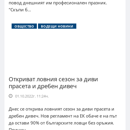
повод днешният им професионален празник.
"Скъпи б...
ОБЩЕСТВО
ВОДЕЩИ НОВИНИ
Откриват ловния сезон за диви
прасета и дребен дивеч
01.10.2022г. 11:24ч.
Днес се открива ловният сезон за диви прасета и
дребен дивеч. Нов регламент на ЕК обаче е на път
да остави 90% от българските ловци без оръжия.
Причин...