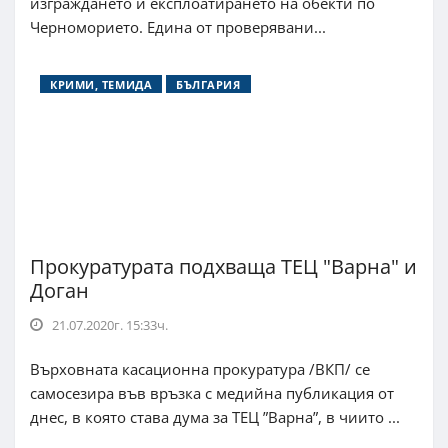
изграждането и експлоатирането на обекти по
Черноморието. Едина от проверявани...
КРИМИ, ТЕМИДА
БЪЛГАРИЯ
Прокуратурата подхваща ТЕЦ "Варна" и
Доган
21.07.2020г. 15:33ч.
Върховната касационна прокуратура /ВКП/ се
самосезира във връзка с медийна публикация от
днес, в която става дума за ТЕЦ ”Варна”, в чиито ...