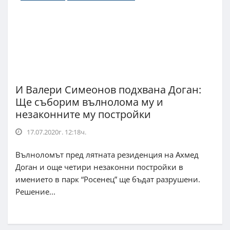
И Валери Симеонов подхвана Доган:
Ще съборим вълнолома му и
незаконните му постройки
17.07.2020г. 12:18ч.
Вълноломът пред лятната резиденция на Ахмед
Доган и още четири незаконни постройки в
имението в парк “Росенец” ще бъдат разрушени.
Решение...