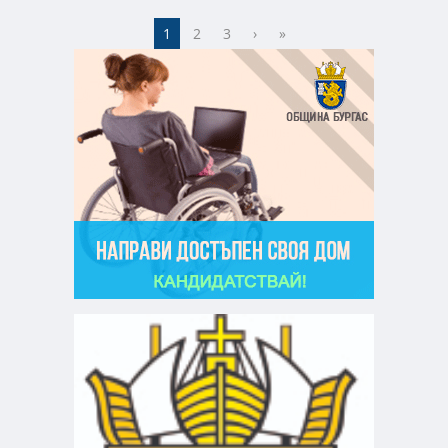
1
2
3
›
»