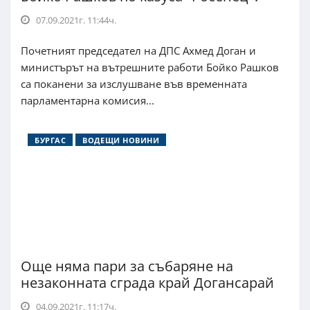
07.09.2021г. 11:44ч.
Почетният председател на ДПС Ахмед Доган и
министърът на вътрешните работи Бойко Рашков
са поканени за изслушване във временната
парламентарна комисия...
БУРГАС
ВОДЕЩИ НОВИНИ
Още няма пари за събаряне на
незаконната сграда край Догансарай
04.09.2021г. 11:17ч.