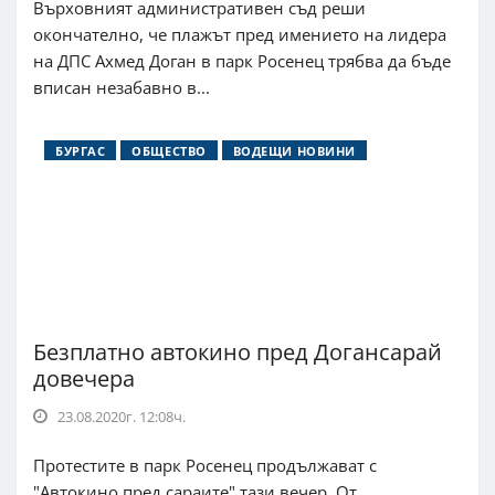
Върховният административен съд реши
окончателно, че плажът пред имението на лидера
на ДПС Ахмед Доган в парк Росенец трябва да бъде
вписан незабавно в...
БУРГАС
ОБЩЕСТВО
ВОДЕЩИ НОВИНИ
Безплатно автокино пред Догансарай
довечера
23.08.2020г. 12:08ч.
Протестите в парк Росенец продължават с
"Автокино пред сараите" тази вечер. От