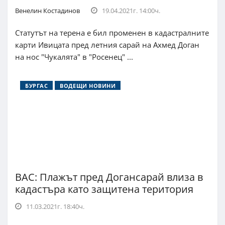
Венелин Костадинов
19.04.2021г. 14:00ч.
Статутът на терена е бил променен в кадастралните
карти Ивицата пред летния сарай на Ахмед Доган
на нос "Чукалята" в "Росенец" ...
БУРГАС
ВОДЕЩИ НОВИНИ
ВАС: Плажът пред Догансарай влиза в
кадастъра като защитена територия
11.03.2021г. 18:40ч.