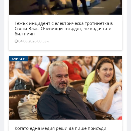
Тежък инцидент с електрическа тротинетка в
Свети Влас. Очевидци твърдят, че водачът е
бил пиян
04.08.2026 00:53ч.
БУРГАС
Когато една медия реши да пише присъди