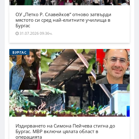
ОУ „Петко Р. Славейков“ отново затвърди
мястото си сред най-елитните училища в
Бургас
31.07.2026 09:36ч.
БУРГАС
Издирването на Симона Пейчева стигна до
Бургас. МВР включи цялата област в
операцията