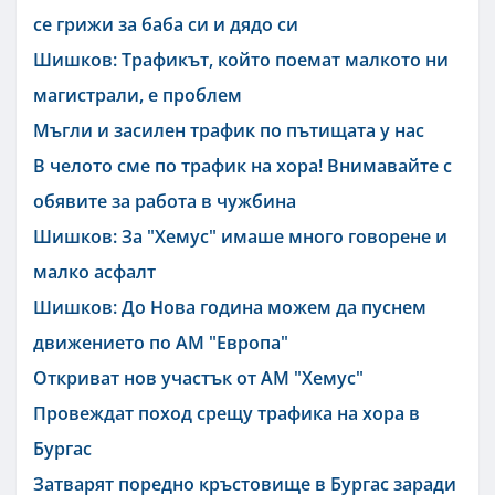
се грижи за баба си и дядо си
Шишков: Трафикът, който поемат малкото ни
магистрали, е проблем
Мъгли и засилен трафик по пътищата у нас
В челото сме по трафик на хора! Внимавайте с
обявите за работа в чужбина
Шишков: За "Хемус" имаше много говорене и
малко асфалт
Шишков: До Нова година можем да пуснем
движението по АМ "Европа"
Откриват нов участък от АМ "Хемус"
Провеждат поход срещу трафика на хора в
Бургас
Затварят поредно кръстовище в Бургас заради