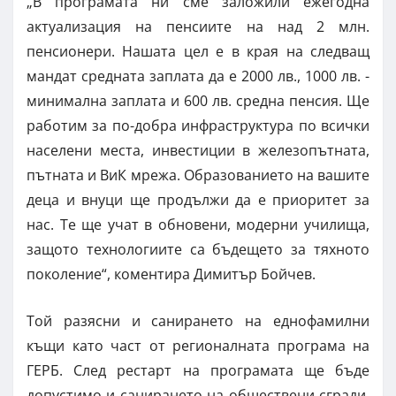
„В програмата ни сме заложили ежегодна
актуализация на пенсиите на над 2 млн.
пенсионери. Нашата цел е в края на следващ
мандат средната заплата да е 2000 лв., 1000 лв. -
минимална заплата и 600 лв. средна пенсия. Ще
работим за по-добра инфраструктура по всички
населени места, инвестиции в железопътната,
пътната и ВиК мрежа. Образованието на вашите
деца и внуци ще продължи да е приоритет за
нас. Те ще учат в обновени, модерни училища,
защото технологиите са бъдещето за тяхното
поколение“, коментира Димитър Бойчев.
Той разясни и санирането на еднофамилни
къщи като част от регионалната програма на
ГЕРБ. След рестарт на програмата ще бъде
допустимо и санирането на обществени сгради,