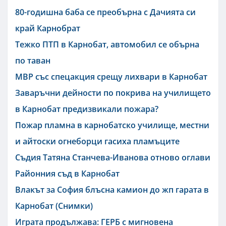
80-годишна баба се преобърна с Дачията си
край Карнобрат
Тежко ПТП в Карнобат, автомобил се обърна
по таван
МВР със спецакция срещу лихвари в Карнобат
Заваръчни дейности по покрива на училището
в Карнобат предизвикали пожара?
Пожар пламна в карнобатско училище, местни
и айтоски огнеборци гасиха пламъците
Съдия Татяна Станчева-Иванова отново оглави
Районния съд в Карнобат
Влакът за София блъсна камион до жп гарата в
Карнобат (Снимки)
Играта продължава: ГЕРБ с мигновена