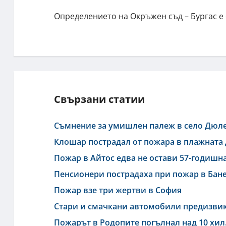
Определението на Окръжен съд – Бургас е
Свързани статии
Съмнение за умишлен палеж в село Дюл
Клошар пострадал от пожара в плажната д
Пожар в Айтос едва не остави 57-годишн
Пенсионери пострадаха при пожар в Бан
Пожар взе три жертви в София
Стари и смачкани автомобили предизвик
Пожарът в Родопите погълнал над 10 хил.