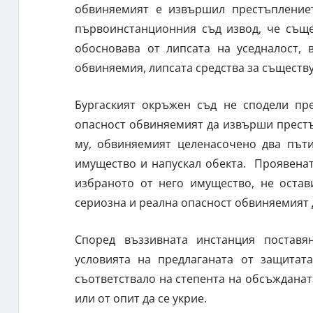
обвиняемият е извършил престъплениет
първоинстанционния съд извод, че същес
обосновава от липсата на уседналост,
обвиняемия, липсата средства за съществу
Бургаският окръжен съд не сподели пр
опасност обвиняемият да извърши престъ
му, обвиняемият целенасочено два пъти
имущество и напускал обекта. Проявенат
избраното от него имущество, не остав
сериозна и реална опасност обвиняемият
Според въззивната инстанция поставя
условията на предлаганата от защитат
съответствало на степента на обсъждана
или от опит да се укрие.