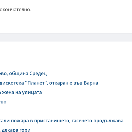
 окончателно.
ево, община Средец
искотека ''Планет'', откаран е във Варна
а жена на улицата
ево
али пожара в пристанището, гасенето продължава
 декара гори