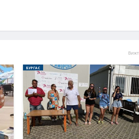
Вижт
БУРГАС