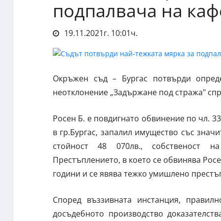
подпалвача на каф
19.11.2021г. 10:01ч.
Окръжен съд – Бургас потвърди опред
неотклонение „Задържане под стража" спря
Росен Б. е повдигнато обвинение по чл. 330,
в гр.Бургас, запалил имущество със значи
стойност 48 070лв., собственост н
Престъплението, в което се обвинява Росе
години и се явява тежко умишлено престъ
Според въззивната инстанция, правилн
досъдебното производство доказателств