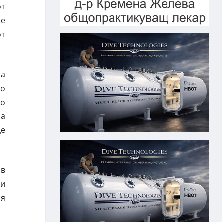
от
се
от
на
то
то
на
це
 в
би
ия