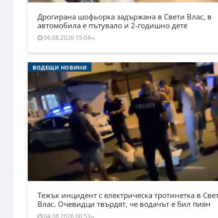
Дрогирана шофьорка задържана в Свети Влас, в
автомобила е пътувало и 2-годишно дете
06.08.2026 15:04ч.
ВОДЕЩИ НОВИНИ
Тежък инцидент с електрическа тротинетка в Све
Влас. Очевидци твърдят, че водачът е бил пиян
04.08.2026 00:53ч.