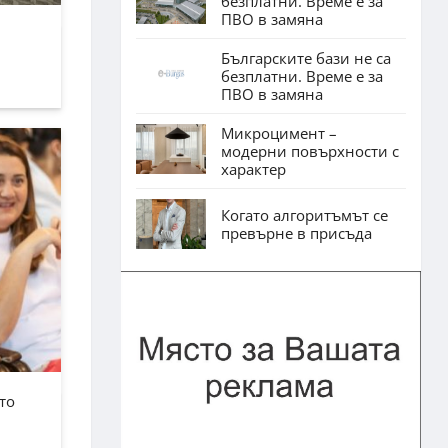
безплатни. Време е за
ПВО в замяна
Българските бази не са
безплатни. Време е за
ПВО в замяна
Микроцимент –
модерни повърхности с
характер
Когато алгоритъмът се
превърне в присъда
то