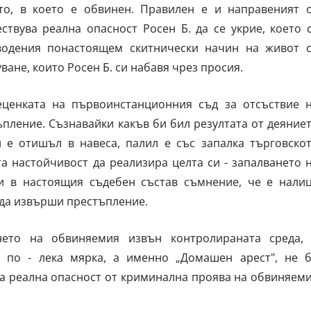
о, в което е обвинен. Правилен е и направеният 
твува реална опасност Росен Б. да се укрие, което 
 водения понастоящем скитнически начин на живот 
ване, които Росен Б. си набавя чрез просия.
еценката на първоинстанционния съд за отсъствие 
пление. Съзнавайки какъв би бил резултата от деяние
 е отишъл в навеса, палил е със запалка търговско
а настойчивост да реализира целта си - запалването 
и в настоящия съдебен състав съмнение, че е нали
 да извърши престъпление.
нето на обвиняемия извън контролираната среда,
а по - лека мярка, а именно „Домашен арест", не 
та реална опасност от криминална проява на обвиняем