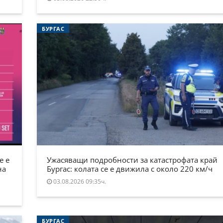
БУРГАС
е е
Ужасяващи подробности за катастрофата край
на
Бургас: колата се е движила с около 220 км/ч
03.08.2026 09:35ч.
БУРГАС