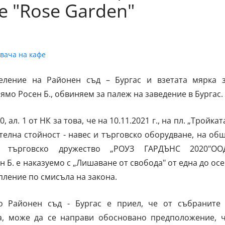
е "Rose Garden"
еление на Районен съд – Бургас и взетата мярка 
мо Росен Б., обвиняем за палеж на заведение в Бургас.
 ал. 1 от НК за това, че на 10.11.2021 г., на пл. „Тройкат
телна стойност - навес и търговско оборудване, на об
а търговско дружество „РОУЗ ГАРДЪНС 2020"ОО
н Б. е наказуемо с „Лишаване от свобода" от една до ос
пление по смисъла на закона.
о Районен съд - Бургас е приел, че от събраните
а, може да се направи обосновано предположение, 