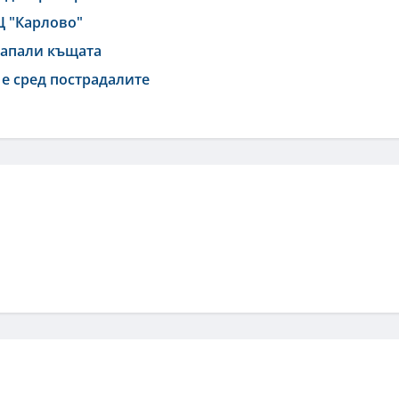
Ц "Карлово"
запали къщата
 е сред пострадалите