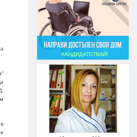
за
а"
ща
Д.
ем
 в
че