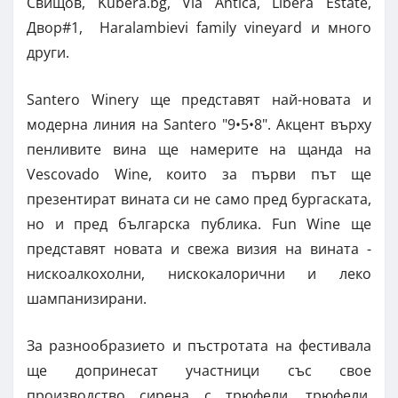
Свищов, Kubera.bg, Via Antica, Libera Estate,
Двор#1, Haralambievi family vineyard и много
други.
Santеro Winery ще представят най-новата и
модерна линия на Santero "9•5•8". Акцент върху
пенливите вина ще намерите на щанда на
Vescovado Wine, които за първи път ще
презентират вината си не само пред бургаската,
но и пред българска публика. Fun Wine ще
представят новата и свежа визия на вината -
нискоалкохолни, нискокалорични и леко
шампанизирани.
За разнообразието и пъстротата на фестивала
ще допринесат участници със свое
производство сирена с трюфели, трюфели,