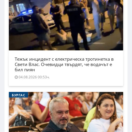
Тежък инцидент с електрическа тротинетка в
Свети Влас. Очевидци твърдят, че водачът е
бил пиян
04.08.2026 00:53ч.
БУРГАС