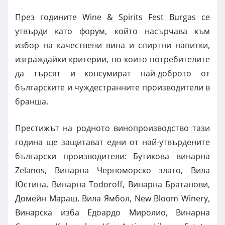
През годините Wine & Spirits Fest Burgas се
утвърди като форум, който насърчава към
избор на качествени вина и спиртни напитки,
изграждайки критерии, по които потребителите
да търсят и консумират най-доброто от
българските и чуждестранните производители в
бранша.
Престижът на родното винопроизводство тази
година ще защитават едни от най-утвърдените
български производители: Бутикова винарна
Zelanos, Винарна Черноморско злато, Вила
Юстина, Винарна Todoroff, Винарна Братанови,
Домейн Мараш, Вила Ямбол, New Bloom Winery,
Винарска изба Едоардо Миролио, Винарна