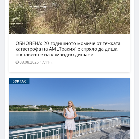
ОБНОВЕНА: 20-годишното момиче от тежката
катастрофа на АМ „Тракия“ е спряло да диша,
поставено е на командно дишане
08.08.2026 17:11ч.
БУРГАС