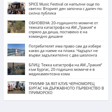
SPICE Music Festival се напълни още по
светло: Вторият ден започна с далеч по-
силна публика
ОБНОВЕНА: 20-годишното момиче от
тежката катастрофа на АМ „Тракия“ е
спряло да диша, поставено е на
командно дишане
Потребителят има право сам да избере
какво да наеме на плажа. Чадърът не
върви задължително с два шезлонга
БЛИЦ: Тежка катастрофа на АМ „Тракия“
към Бургас, 20-годишно момиче е в
медикаментозна кома
ТРИУМФ ЗА ЯХТ КЛУБ ЧЕРНОМОРЕЦ
БУРГАС НА ДЪРЖАВНОТО ПЪРВЕНСТВО В
ПРИМОРСКО