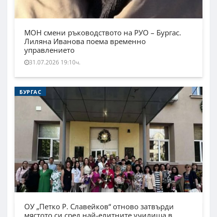
МОН смени ръководството на РУО – Бургас.
Лиляна Иванова поема временно
управлението
31.07.2026 19:10ч.
БУРГАС
ОУ „Петко Р. Славейков“ отново затвърди
мястото си сред най-елитните училища в