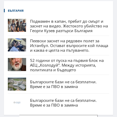
БЪЛГАРИЯ
Подмамен в капан, пребит до смърт и
заснет на видео. Жестокото убийство на
Георги Кузев разтърси България
Пеевски заснет на редовен полет за
Истанбул. Остават въпросите кой плаща
и каква е целта на пътуването.
52 години от пуска на първия блок на
АЕЦ „Козлодуй“. Между историята,
политиката и бъдещето
Българските бази не са безплатни.
Време е за ПВО в замяна
Българските бази не са безплатни.
Време е за ПВО в замяна