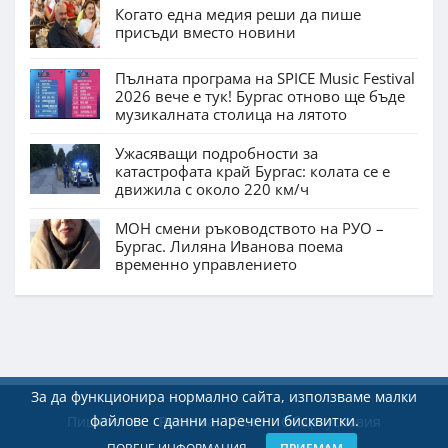
Когато една медия реши да пише
присъди вместо новини
Пълната програма на SPICE Music Festival
2026 вече е тук! Бургас отново ще бъде
музикалната столица на лятото
Ужасяващи подробности за
катастрофата край Бургас: колата се е
движила с около 220 км/ч
МОН смени ръководството на РУО –
Бургас. Лиляна Иванова поема
временно управлението
За да функционира нормално сайта, използваме малки
файлове с данни наречени бисквитки.
Пишете ни
Реклама
Екип
Общи условия