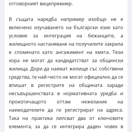
отговорният вицепремиер.
В същата наредба например изобщо не е
включено изучаването на български език като
условие за интеграция на бежанците, а
жилищното настаняване на получилите закрила
е споменато като ангажимент на кмета. Тези
хора не могат да кандидатстват за общински
жилища. Дори да наемат жилище със собствени
средства, те най-често не могат официално да се
впишат в регистрите на общината заради
несъвършенствата в нормативната уредба и
произтичащото оттам нежелание на
наемодателите да ги регистрират на адреса.
Така на практика липсват два от ключовите
елемента, за да се интегрира даден човек в