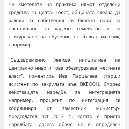
че кметовете на практика нямат отделени
средства за целта. Тоест, общината следва да
задели от собствения си бюджет пари за
настаняване на дадено семейство и за
осигуряване на обучение по български език,
например.
"Същевременно липсва инициатива на
централно ниво и това обезкуражава местната
власт", коментира Ива Парцалева, старши
асистент по закрилата във ВКБООН. Според
действащата наредба за интеграцията
например, процесът по интеграция се
координира от заместник министър-
председател. От 2017 г., когато е приета
наредбата, досега обаче не е определен