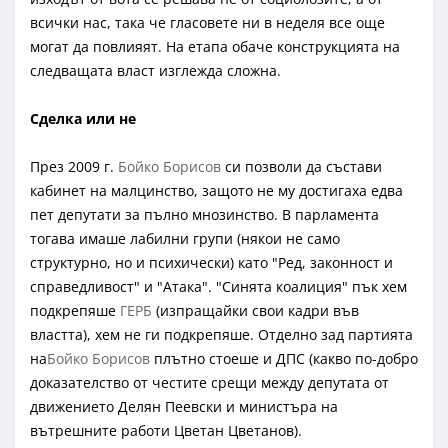
всички нас, така че гласовете ни в неделя все още
могат да повлияят. На етапа обаче конструкцията на
следващата власт изглежда сложна.
Сделка или не
През 2009 г.
Бойко Борисов
си позволи да състави
кабинет на малцинство, защото не му достигаха едва
пет депутати за пълно мнозинство. В парламента
тогава имаше лабилни групи (някои не само
структурно, но и психически) като "Ред, законност и
справедливост" и "Атака". "Синята коалиция" пък хем
подкрепяше
ГЕРБ
(изпращайки свои кадри във
властта), хем не ги подкрепяше. Отделно зад партията
на
Бойко Борисов
плътно стоеше и ДПС (какво по-добро
доказателство от честите срещи между депутата от
движението Делян Пеевски и министъра на
вътрешните работи Цветан Цветанов).