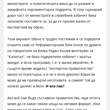
министрите, а политическата вина да се размие в
аморфната парламентарна подкрепа. В този сценарий
дори част от министрите в служебния кабинет биха
запазили постовете си, за да се прелее малко от
експертния му образ.
Този вариант обаче е трудно постижим и се подкрепя
открито само от Реформаторския блок (поне по думите
на говорителя на блока Радан Кънев винтервю за
"Капитал", че биха подкрепили кабинет с кратък
мандат и ясна програма), т.е. е малко вероятен. В
същото време моделът "експертно правителство"
малко се поизтърка, а и не е ясно доколко Борисов
може да му прехвърли негативите, а самият той да
излезе целият в бяло.
И все пак?
Ако все пак бъде съставено правителство, още отсега
може да се кажат някои неща за неговия формат. Или
поне как си го представят в
ГЕРБ
. След като на