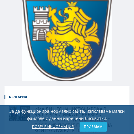
БЪЛГАРИЯ
ИМА ЛИ НЕОНАЦИСТКА МРЕЖА В
За да функционира нормално сайта, използваме малки
БЪЛГАРИЯ И ИМА ЛИ ВРЪЗКА С
файлове с данни наречени бисквитки.
УКРАИНСКИ ГРУПИ? СНИМКИТЕ ОТ
ПЛОВДИВ ПОСТАВЯТ ВЪПРОСИ, НА
ПОВЕЧЕ ИНФОРМАЦИЯ
ПРИЕМАМ
КОИТО СЛУЖБИТЕ ТРЯБВА ДА