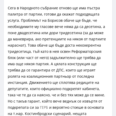
Сега в Народното събрание отново ще има пъстра
палитра от партии, готови да окажат подходящата
услуга. Проблемът на Борисов обаче ще бъде, че
необходимите му гласове вече няма да са десетина, а
поне двадесетина или дори тридесетина (за да може
да маневрира, ако претенциите на някоя от партиите
нараснат). Това обаче ще бъде доста некохерентна
тридесетица, тъй като в нея освен Реформаторския
блок (или част от него) задължително ще трябва да
има още някоя партия. А цялата конструкция ще
трябва да се гарантира от ДПС, които ще играят
ролята на коалиционния партньор от последна
инстанция. Движението ще сплотява редиците на
депутатите, които официално подкрепят кабинета,
така че те да са наясно, че и без тях може да се мине.
Но с такъв гарант, който вече веднъж се извъртя от
подкрепата си за
ГЕРБ
и вероятно стоеше в основата
на т.нар. Костинбродски сценарий, нещата