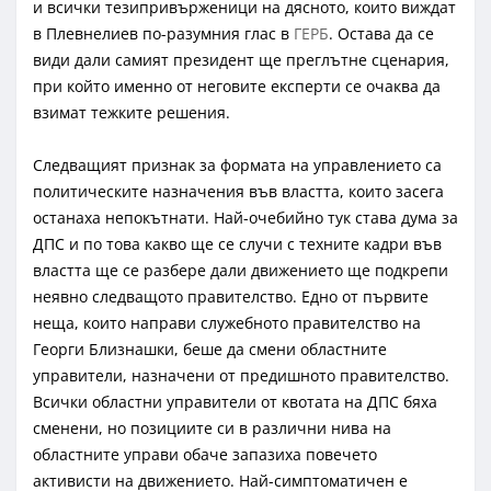
и всички тезипривърженици на дясното, които виждат
в Плевнелиев по-разумния глас в
ГЕРБ
. Остава да се
види дали самият президент ще преглътне сценария,
при който именно от неговите експерти се очаква да
взимат тежките решения.
Следващият признак за формата на управлението са
политическите назначения във властта, които засега
останаха непокътнати. Най-очебийно тук става дума за
ДПС и по това какво ще се случи с техните кадри във
властта ще се разбере дали движението ще подкрепи
неявно следващото правителство. Едно от първите
неща, които направи служебното правителство на
Георги Близнашки, беше да смени областните
управители, назначени от предишното правителство.
Всички областни управители от квотата на ДПС бяха
сменени, но позициите си в различни нива на
областните управи обаче запазиха повечето
активисти на движението. Най-симптоматичен е