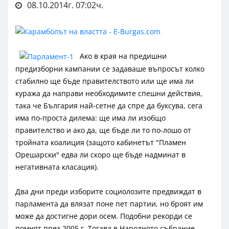
08.10.2014г. 07:02ч.
Ако в края на предишни
предизборни кампании се задаваше въпросът колко
стабилно ще бъде правителството или ще има ли
куража да направи необходимите спешни действия,
така че България най-сетне да спре да буксува, сега
има по-проста дилема: ще има ли изобщо
правителство и ако да, ще бъде ли то по-лошо от
тройната коалиция (защото кабинетът "Пламен
Орешарски" едва ли скоро ще бъде надминат в
негативната класация).
Два дни преди изборите социолозите предвиждат в
парламента да влязат поне пет партии, но броят им
може да достигне дори осем. Подобни рекорди се
помнят през 2005 г. Тогава в Народното събрание