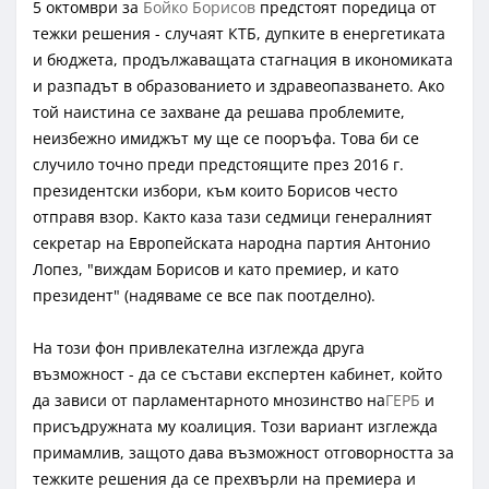
5 октомври за
Бойко Борисов
предстоят поредица от
тежки решения - случаят КТБ, дупките в енергетиката
и бюджета, продължаващата стагнация в икономиката
и разпадът в образованието и здравеопазването. Ако
той наистина се захване да решава проблемите,
неизбежно имиджът му ще се пооръфа. Това би се
случило точно преди предстоящите през 2016 г.
президентски избори, към които Борисов често
отправя взор. Както каза тази седмици генералният
секретар на Европейската народна партия Антонио
Лопез, "виждам Борисов и като премиер, и като
президент" (надяваме се все пак поотделно).
На този фон привлекателна изглежда друга
възможност - да се състави експертен кабинет, който
да зависи от парламентарното мнозинство на
ГЕРБ
и
присъдружната му коалиция. Този вариант изглежда
примамлив, защото дава възможност отговорността за
тежките решения да се прехвърли на премиера и