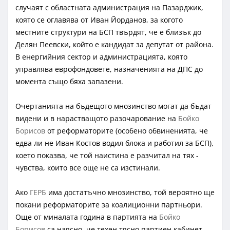
случаят с областната администрация на Пазарджик,
която се оглавява от Иван Йорданов, за когото
местните структури на БСП твърдят, че е близък до
Делян Пеевски, който е кандидат за депутат от района.
В енергийния сектор и администрацията, която
управлява еврофондовете, назначенията на ДПС до
момента също бяха запазени.
Очертанията на бъдещото мнозинство могат да бъдат
видени и в нарастващото разочарование на
Бойко
Борисов
от реформаторите (особено обвиненията, че
едва ли не Иван Костов водил блока и работил за БСП),
което показва, че той наистина е разчитал на тях -
чувства, които все още не са изстинали.
Ако
ГЕРБ
има достатъчно мнозинство, той вероятно ще
покани реформаторите за коалиционни партньори.
Още от миналата година в партията на
Бойко
Борисов
са наясно, че техен тясно партиен кабинет