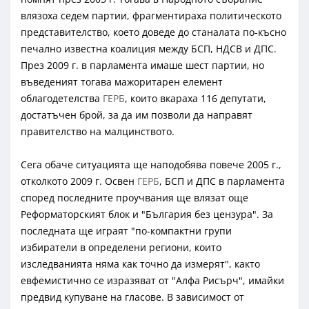
влязоха седем партии, фрагментираха политическото
представителство, което доведе до станалата по-късно
печално известна коалиция между БСП, НДСВ и ДПС.
През 2009 г. в парламента имаше шест партии, но
въведеният тогава мажоритарен елемент
облагодетелства
ГЕРБ
, които вкараха 116 депутати,
достатъчен брой, за да им позволи да направят
правителство на малцинството.
Сега обаче ситуацията ще наподобява повече 2005 г.,
отколкото 2009 г. Освен
ГЕРБ
, БСП и ДПС в парламента
според последните проучвания ще влязат още
Реформаторският блок и "България без цензура". За
последната ще играят "по-компактни групи
избиратели в определени региони, които
изследванията няма как точно да измерят", както
евфемистично се изразяват от "Алфа Рисърч", имайки
предвид купуване на гласове. В зависимост от