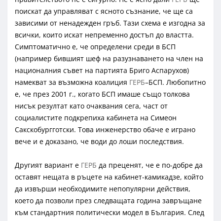
поискат да управляват с ясното съзнание, че ще са
зависими от ненадежден гръб. Тази схема е изгодна за
всички, които искат непременно достъп до властта.
Симптоматично е, че определени среди в БСП
(например бившият шеф на разузнаването на член на
националния съвет на партията Бриго Аспарухов)
намекват за възможна коалиция
ГЕРБ
–БСП. Любопитно
е, че през 2001 г., когато БСП имаше също толкова
нисък резултат като очаквания сега, част от
социалистите подкрепиха кабинета на Симеон
Сакскобургготски. Това инженерство обаче е играно
вече и е доказано, че води до лоши последствия.
Другият вариант е
ГЕРБ
да преценят, че е по-добре да
оставят нещата в ръцете на кабинет-камикадзе, който
да извърши необходимите непопулярни действия,
което да позволи през следващата година завръщане
към стандартния политически модел в България. След