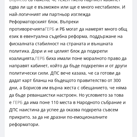
едва ли ще е възможен или ще е много нестабилен. И
най-логичният им партньор изглежда
Реформаторският блок. Въпреки
противоречията
ГЕРБ
и РБ могат да намерят много общ
език в евентуална съдебна реформа, поддържане на
фискалната стабилност на страната и външната
политика. Дори и не целият блок да подкрепи
коалицията,
ГЕРБ
биха имали поне моралното право да
направят кабинет, който да бъде подкрепян и от други
политически сили. ДПС вече казаха, че са готови да
дадат карт бланш на бъдещото правителство от 300
дни, а Борисов им върна жеста с обещанието, че няма
да бъде реваншистки настроен. Но условието за това
е
ГЕРБ
да има поне 110 места в Народното събрание и
ДПС наистина да успее да оказва подкрепа съвсем
прикрито, за да не дразни по-емоционалните
реформатори.