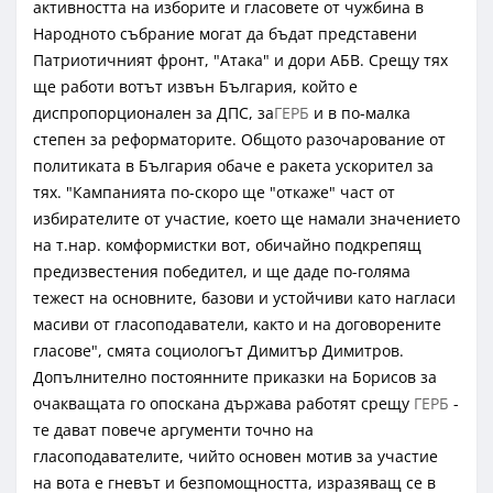
активността на изборите и гласовете от чужбина в
Народното събрание могат да бъдат представени
Патриотичният фронт, "Атака" и дори АБВ. Срещу тях
ще работи вотът извън България, който е
диспропорционален за ДПС, за
ГЕРБ
и в по-малка
степен за реформаторите. Общото разочарование от
политиката в България обаче е ракета ускорител за
тях. "Кампанията по-скоро ще "откаже" част от
избирателите от участие, което ще намали значението
на т.нар. комформистки вот, обичайно подкрепящ
предизвестения победител, и ще даде по-голяма
тежест на основните, базови и устойчиви като нагласи
масиви от гласоподаватели, както и на договорените
гласове", смята социологът Димитър Димитров.
Допълнително постоянните приказки на Борисов за
очакващата го опоскана държава работят срещу
ГЕРБ
-
те дават повече аргументи точно на
гласоподавателите, чийто основен мотив за участие
на вота е гневът и безпомощността, изразяващ се в