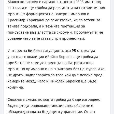
Малко по-сложен е вариантът, когато
ГЕРБ
имат под
110 гласа и ще трябва да разчитат и на Патриотичния
фронт. От формацията на Валери Симеонов и
Красимир Каракачанов вече казаха, че са готови за
такава подкрепа, а и техните претенции за
присъствие във властта са скромни. Проблемът е, че
уравнението вече става с три променливи.
Интересна би била ситуацията, ако РБ откажатда
участват в коалиция и
Бойко Борисов
ще трябва да
прибегне не само до помощта на Патриотичния
фронт, но примерно и на "България без цензура". Ако
не друго, надпреварата за това кой да е повече пред
камерите между него и Николай Бареков ще бъде
комична.
Сложната схема, по която трябва да бъде изградено
бъдещото управляващо мнозинство, обаче не е
обнадеждаваща за бъдещето управление. Освен