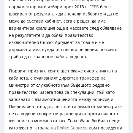
парламентарните избори през 2013 г.
ГЕРБ
беше
шокиран от резултата - да спечели изборите и да не
може да състави кабинет, сега е решен да има
варианти за коалиция още в часовете след обявяване
на резултатите и да обяви правителство
изключително бързо. Аргумент за това е и че
държавата има нужда от спешни решения, по които
трябва да се започне работа веднага.
Първият признак, които ще покаже очертанията на
кабинета, е очакваният директен трансфер на
министри от служебното към бъдещото редовно
правителство. Засега това са спекулации, тъй като
запознати с взаимоотношенията между Борисов и
Плевнелиев твърдят, че с почти никой от министрите
не са водени конкретни разговори въпреки силното
желание на мнозина от тях. Това обаче би било нещо
като жест от страна на
Бойко Борисов
към президента