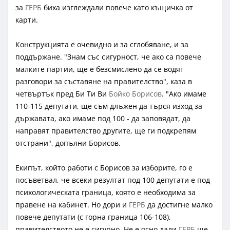
за
ГЕРБ
биха изглеждали повече като къщичка от
карти.
Конструкцията е очевидно и за сглобяване, и за
поддържане. "Знам със сигурност, че ако са повече
малките партии, ще е безсмислено да се водят
разговори за съставяне на правителство", каза в
четвъртък пред Би Ти Ви
Бойко Борисов
. "Ако имаме
110-115 депутати, ще съм длъжен да търся изход за
държавата, ако имаме под 100 - да заповядат, да
направят правителство другите, ще ги подкрепям
отстрани", допълни Борисов.
Екипът, който работи с Борисов за изборите, го е
посъветвал, че всеки резултат под 100 депутати е под
психологическата граница, която е необходима за
правене на кабинет. Но дори и
ГЕРБ
да достигне малко
повече депутати (с горна граница 106-108),
правителството не е сигурно. Не е ясно дали
ГЕРБ
ще