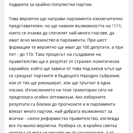
подкрепа за крайно популистки партии.
Това вероятно ще направи парламента изключително
представителен, но ще намали възможността на
ГЕРБ
,
които се очаква да спечелят най-много гласове, да
имат ясно мнозинство в парламента. При шест
формации те вероятно ще имат до 100 депутати, а при
пет - до 110. Така процесът на създаване на
правителство ще е резултат от странен политически
карамбол, който ще зависи от това под какъв ъгъл ще
се срещнат партиите в бъдещото Народно събрание,
кои от тях ще рикошират, кои ще тръгнат в една
посока. Изчислението на тези траектории сега не
предполага особен оптимизъм. Ако изборните
резултати са близки до прогнозите и в парламента
влязат много партии, най-добрата възможност за
всички - силно реформистко правителство, изглежда
все по-малко вероятна. Разбира се, в крайна сметка
изходът от вота се решава не от социолозите, а от