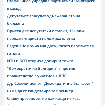
Стефан Янев учредява партията си "Български
възход"
Депутатите гласуват удължаването на
бюджета
Приеха две депутатски оставки, 12 нови
парламентаристи положиха клетва
Радев: Ще връча мандата, когато партиите са
готови
ИТН и БСП откриха допирни точки
"Демократична България" е против
правителство с участие на ДПС
Д-р Симидчиев от "Демократична България"
няма да се кандитаира за премиер
Слави проговори, но пак нищо не каза