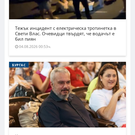
Тежък инцидент с електрическа тротинетка в
Свети Влас. Очевидци твърдят, че водачът е
бил пиян
04.08.2026 00:53ч.
БУРГАС