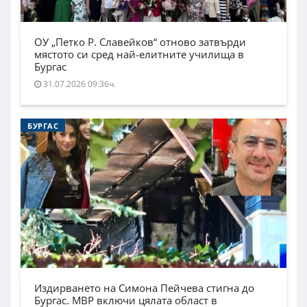
ОУ „Петко Р. Славейков“ отново затвърди
мястото си сред най-елитните училища в
Бургас
31.07.2026 09:36ч.
БУРГАС
Издирването на Симона Пейчева стигна до
Бургас. МВР включи цялата област в