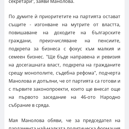
секретари”, заяви Манолова.
По думите ѝ приоритетите на партията остават
същите - изгонване на мутрите от властта,
повишаване на доходите на българските
граждани, преизчисляване на пенсиите,
подкрепа за бизнеса с фокус към малкия и
семеен бизнес. "Ще бъде направена и ревизия
на досегашната власт, подкрепа на гражданите
срещу монополите, съдебна рефома", подчерта
Манолова и допълни, че от партията са готови и
с първите законопроекти, които ще внесат още
на първото заседание на 46-ото Народно
събрание в сряда.
Мая Манолова обяви, че за председател на
парламента най-малката политическа формация