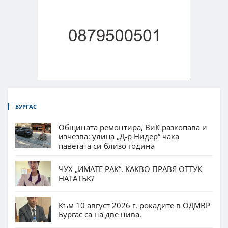
БУРГАС
Общината ремонтира, ВиК разкопава и
изчезва: улица „Д-р Нидер“ чака
паветата си близо година
ЧУХ „ИМАТЕ РАК“. КАКВО ПРАВЯ ОТТУК
НАТАТЪК?
Към 10 август 2026 г. рокадите в ОДМВР
Бургас са на две нива.