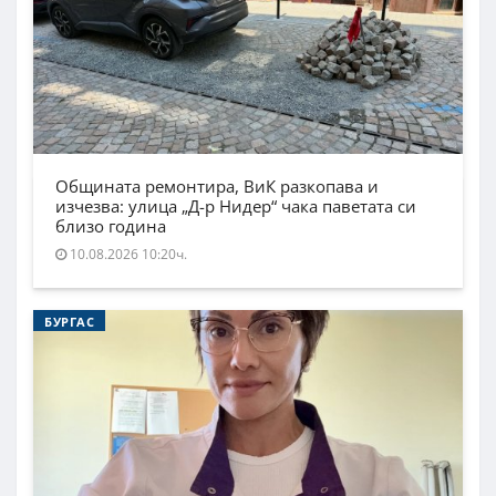
Общината ремонтира, ВиК разкопава и
изчезва: улица „Д-р Нидер“ чака паветата си
близо година
10.08.2026 10:20ч.
БУРГАС