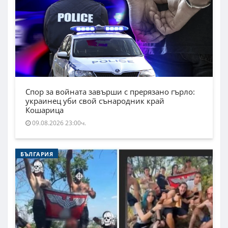
Спор за войната завърши с прерязано гърло:
украинец уби свой сънародник край
Кошарица
09.08.2026 23:00ч.
БЪЛГАРИЯ