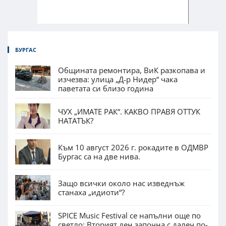
БУРГАС
Общината ремонтира, ВиК разкопава и
изчезва: улица „Д-р Нидер“ чака
паветата си близо година
ЧУХ „ИМАТЕ РАК“. КАКВО ПРАВЯ ОТТУК
НАТАТЪК?
Към 10 август 2026 г. рокадите в ОДМВР
Бургас са на две нива.
Защо всички около нас изведнъж
станаха „идиоти“?
SPICE Music Festival се напълни още по
светло: Вторият ден започна с далеч по-