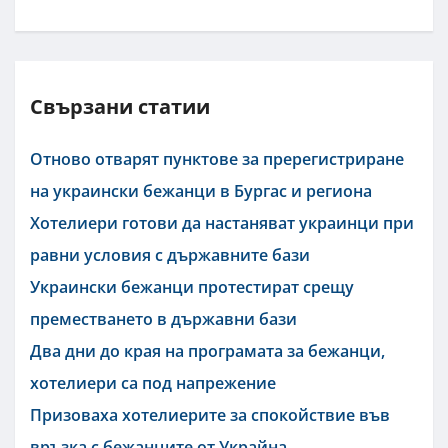
Свързани статии
Отново отварят пунктове за пререгистриране
на украински бежанци в Бургас и региона
Хотелиери готови да настаняват украинци при
равни условия с държавните бази
Украински бежанци протестират срещу
преместването в държавни бази
Два дни до края на програмата за бежанци,
хотелиери са под напрежение
Призоваха хотелиерите за спокойствие във
връзка с бежанците от Украйна