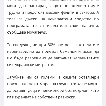
могат да гарантират, защото положението им е
трудно и предстоят масови фалити в сектора. А
това се дължи на неизплатени средства по
програмата те са изплатили свои налични,
съобщава NovaNews.
Те споделят, че при 30% заетост за хотелите е
нерентабилно да приемат бежанци и искат да
им бъде разрешено да запълнят капацитетите
си с украински мигранти.
Загубите им са големи, а самите хотелиери
признават, че от морална гледна точка не могат
да оставят деца и пенсионери без подслон, като
ги изхранват на собствени разноски.