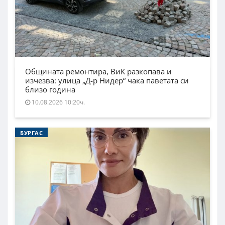
Общината ремонтира, ВиК разкопава и
изчезва: улица „Д-р Нидер“ чака паветата си
близо година
10.08.2026 10:20ч.
БУРГАС