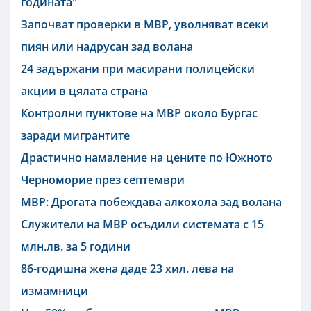
годината"
Започват проверки в МВР, уволняват всеки
пиян или надрусан зад волана
24 задържани при масирани полицейски
акции в цялата страна
Контролни пунктове на МВР около Бургас
заради мигрантите
Драстично намаление на цените по Южното
Черноморие през септември
МВР: Дрогата побеждава алкохола зад волана
Служители на МВР осъдили системата с 15
млн.лв. за 5 години
86-годишна жена даде 23 хил. лева на
измамници