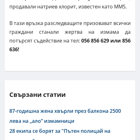
продавали натриев хлорит, известен като MMS.
В тази връзка разследващите призовават всички
граждани станали жертва на измама да
потърсят съдействие на тел:
056 856 629 или 856
636!
Свързани статии
87-годишна жена хвърли през балкона 2500
лева на „ало” измамници
28 екипа се борят за "Пътен полицай на