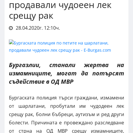
продавали чудоеен лек
срещу рак
28.04.2020г. 12:10ч.
Бургазлии, станали жертва на
измамниците, могат да потърсят
съдействие в ОД МВР
Бургаската полиция търси граждани, измамени
от шарлатани, пробутали им чудодеен лек
срещу рак, болни бъбреци, аутизъм и ред други
болести. Причината е провеждано разследване
от стрна на ОД МВР срещу измамниците,