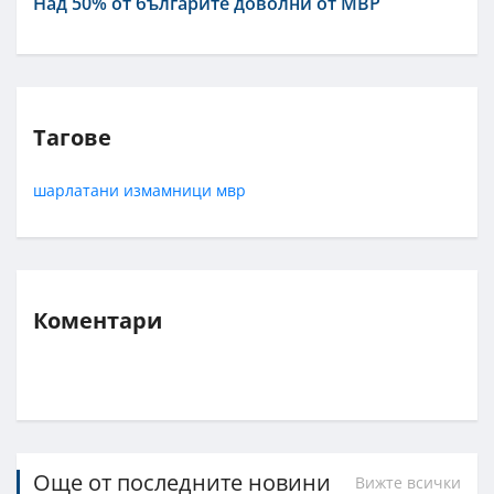
Над 50% от българите доволни от МВР
Тагове
шарлатани
измамници
мвр
Коментари
Още от последните новини
Вижте всички