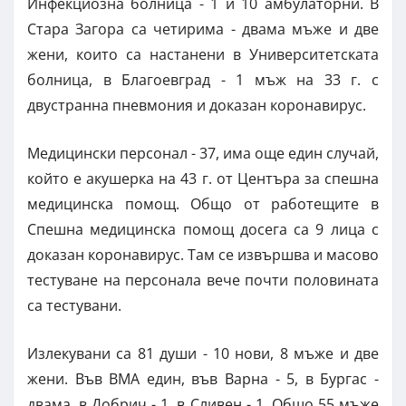
Инфекциозна болница - 1 и 10 амбулаторни. В
Стара Загора са четирима - двама мъже и две
жени, които са настанени в Университетската
болница, в Благоевград - 1 мъж на 33 г. с
двустранна пневмония и доказан коронавирус.
Медицински персонал - 37, има още един случай,
който е акушерка на 43 г. от Центъра за спешна
медицинска помощ. Общо от работещите в
Спешна медицинска помощ досега са 9 лица с
доказан коронавирус. Там се извършва и масово
тестуване на персонала вече почти половината
са тестувани.
Излекувани са 81 души - 10 нови, 8 мъже и две
жени. Във ВМА един, във Варна - 5, в Бургас -
двама, в Добрич - 1, в Сливен - 1. Общо 55 мъже