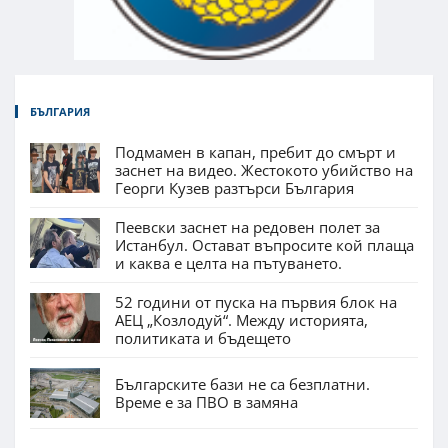
БЪЛГАРИЯ
Подмамен в капан, пребит до смърт и
заснет на видео. Жестокото убийство на
Георги Кузев разтърси България
Пеевски заснет на редовен полет за
Истанбул. Остават въпросите кой плаща
и каква е целта на пътуването.
52 години от пуска на първия блок на
АЕЦ „Козлодуй“. Между историята,
политиката и бъдещето
Българските бази не са безплатни.
Време е за ПВО в замяна