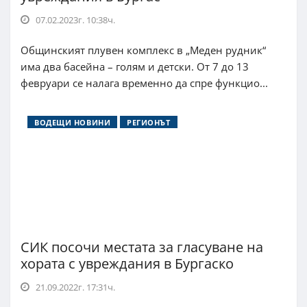
07.02.2023г. 10:38ч.
Общинският плувен комплекс в „Меден рудник“
има два басейна – голям и детски. От 7 до 13
февруари се налага временно да спре функцио...
ВОДЕЩИ НОВИНИ
РЕГИОНЪТ
СИК посочи местата за гласуване на
хората с увреждания в Бургаско
21.09.2022г. 17:31ч.