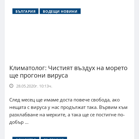
БЪЛГАРИЯ
ВОДЕЩИ НОВИНИ
Климатолог: Чистият въздух на морето
ще прогони вируса
28.05.2020г. 10:13ч.
След месец ще имаме доста повече свобода, ако
нещата с вируса у нас продължат така. Вървим към
разхлабване на мерките, а така ще се постигне по-
добър ...