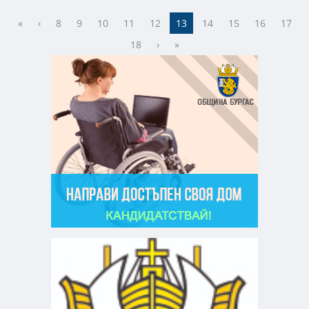
«
‹
8
9
10
11
12
13
14
15
16
17
18
›
»