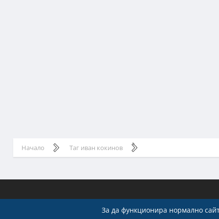
Начало
Таг иван кокинов
За да функционира нормално сайт