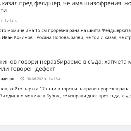
 казал пред фелдшер, че има шизофрения, н
нти
г. 15:13ч.
ото момиче има 15 см прорезна рана на шията Фелдшерката
 Иван Кокинов - Росана Попова, заяви, че той й казал, че ст
кинов говори неразбираемо в съда, хапчета 
ли говорен дефект
тадинов
30.06.2021г. 14:16ч.
ов, който наръга 17 пъти в торса и направи прорезна рана
7-годишно момиче в Бургас, се изправи днес през съда, къд