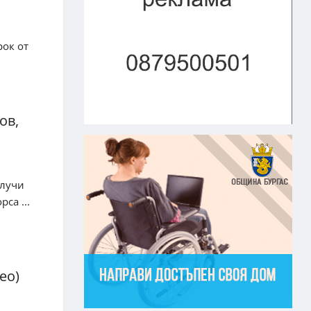
рок от
ов,
олучи
са ...
ео)