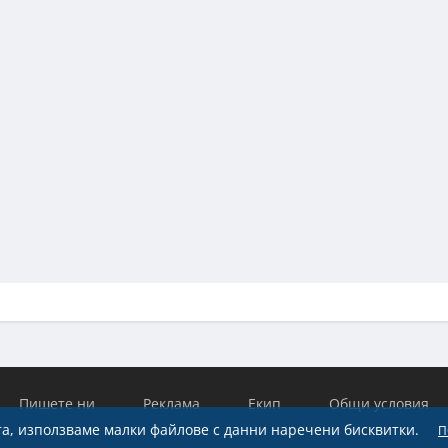
Пишете ни
Реклама
Екип
Общи условия
а, използваме малки файлове с данни наречени бисквитки.
П