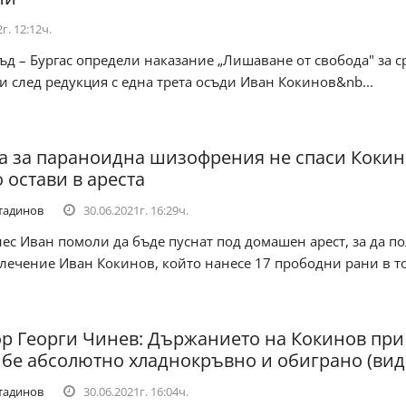
г. 12:12ч.
д – Бургас определи наказание „Лишаване от свобода" за с
и след редукция с една трета осъди Иван Кокинов&nb...
а за параноидна шизофрения не спаси Кокин
 остави в ареста
тадинов
30.06.2021г. 16:29ч.
ес Иван помоли да бъде пуснат под домашен арест, за да п
лечение Иван Кокинов, който нанесе 17 прободни рани в тор
р Георги Чинев: Държанието на Кокинов при
 бе абсолютно хладнокръвно и обиграно (вид
тадинов
30.06.2021г. 16:04ч.