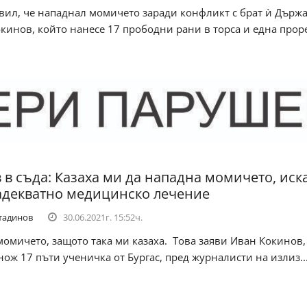
вил, че нападнал момичето заради конфликт с брат ѝ Държ
кинов, който нанесе 17 прободни рани в торса и една проре
 в съда: Казаха ми да нападна момичето, иск
адекватно медицинско лечение
тадинов
30.06.2021г. 15:52ч.
омичето, защото така ми казаха. Това заяви Иван Кокинов,
нож 17 пъти ученичка от Бургас, пред журналисти на излиз..