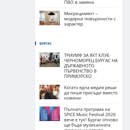
ПВО в замяна
Микроцимент –
модерни повърхности с
характер
БУРГАС
ТРИУМФ ЗА ЯХТ КЛУБ
ЧЕРНОМОРЕЦ БУРГАС НА
ДЪРЖАВНОТО
ПЪРВЕНСТВО В
ПРИМОРСКО
Когато една медия реши
да пише присъди вместо
новини
Пълната програма на
SPICE Music Festival 2026
вече е тук! Бургас отново
ще бъде музикалната
столица на лятото