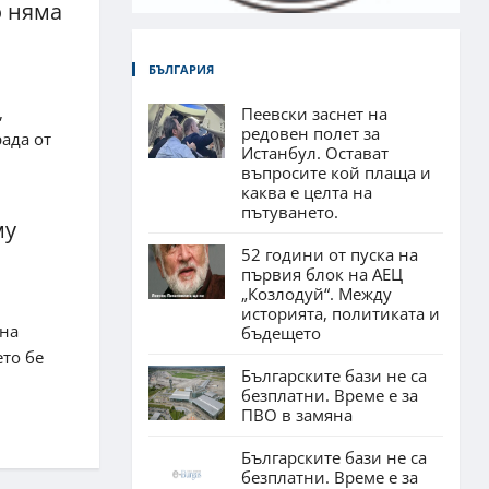
о няма
БЪЛГАРИЯ
,
Пеевски заснет на
редовен полет за
рада от
Истанбул. Остават
въпросите кой плаща и
каква е целта на
пътуването.
му
52 години от пуска на
първия блок на АЕЦ
„Козлодуй“. Между
историята, политиката и
 на
бъдещето
ето бе
Българските бази не са
безплатни. Време е за
ПВО в замяна
Българските бази не са
безплатни. Време е за