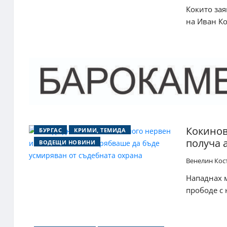
Кокито зая
на Иван Ко
Кокинов
БУРГАС
КРИМИ, ТЕМИДА
получа 
ВОДЕЩИ НОВИНИ
Венелин Кос
Нападнах м
прободе с 