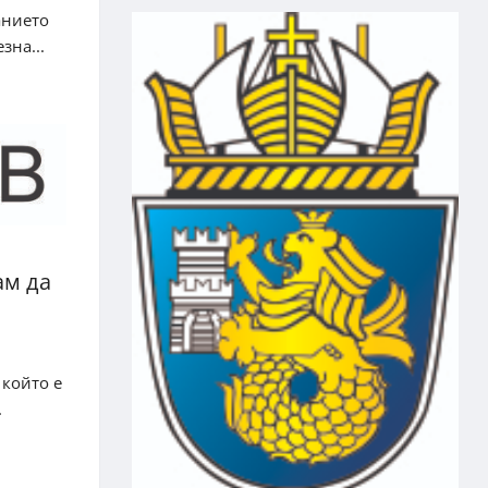
анието
зна...
ам да
 който е
.