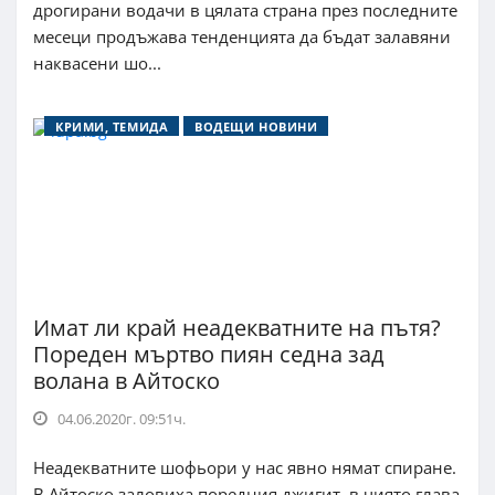
дрогирани водачи в цялата страна през последните
месеци продъжава тенденцията да бъдат залавяни
наквасени шо...
КРИМИ, ТЕМИДА
ВОДЕЩИ НОВИНИ
Имат ли край неадекватните на пътя?
Пореден мъртво пиян седна зад
волана в Айтоско
04.06.2020г. 09:51ч.
Неадекватните шофьори у нас явно нямат спиране.
В Айтоско заловиха поредния джигит, в чиято глава