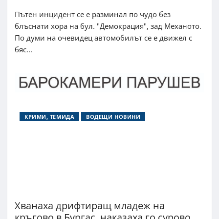
Пътен инцидент се е разминал по чудо без
блъснати хора на бул. "Демокрация", зад Механото.
По думи на очевидец автомобилът се е движел с
бяс...
КРИМИ, ТЕМИДА
ВОДЕЩИ НОВИНИ
Хванаха дрифтиращ младеж на
кръгово в Бургас, наказаха го сурово