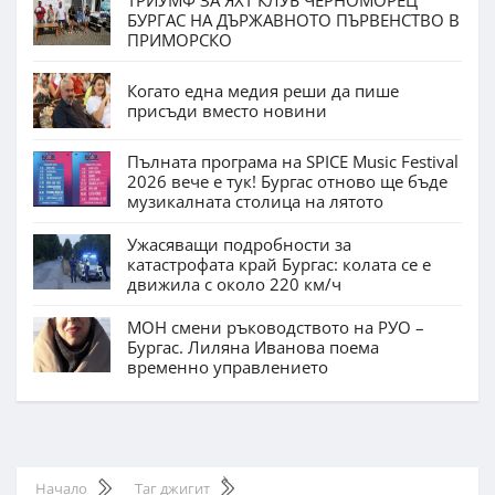
ТРИУМФ ЗА ЯХТ КЛУБ ЧЕРНОМОРЕЦ
БУРГАС НА ДЪРЖАВНОТО ПЪРВЕНСТВО В
ПРИМОРСКО
Когато една медия реши да пише
присъди вместо новини
Пълната програма на SPICE Music Festival
2026 вече е тук! Бургас отново ще бъде
музикалната столица на лятото
Ужасяващи подробности за
катастрофата край Бургас: колата се е
движила с около 220 км/ч
МОН смени ръководството на РУО –
Бургас. Лиляна Иванова поема
временно управлението
Начало
Таг джигит