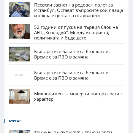
Пеевски заснет на редовен полет за
Истанбул. Остават въпросите кой плаща
и каква е целта на пътуването.
52 години от пуска на първия блок на
АЕЦ „Козлодуй“. Между историята,
политиката и бъдещето
Българските бази не са безплатни.
Време е за ПВО в замяна
Българските бази не са безплатни.
Време е за ПВО в замяна
Микроцимент – модерни повърхности с
характер
БУРГАС