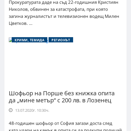
Прокуратурата даде на съд 22-годишния Кристиян
Николов, обвинен за катастрофата, при която
загина журналистът и телевизионен водещ Милен
Цветков. ...
КРИМИ, ТЕМИДА
РЕГИОНЪТ
Шофьор на Порше без книжка опита
да „мине метър“ с 200 лв. в Лозенец
13.07.2020г. 10:30ч.
48-годишен шофьор от София загази доста след
като удари на камък в опита си да подкупи полицай