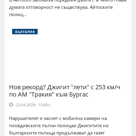
думата отговорност не съществува. Айтоските
полиц...
БЪЛГАРИЯ
Нов рекорд? Джигит "лети" с 253 км/ч
по АМ "Тракия" към Бургас
23.04.2020г. 15:40ч.
Нарушителят е заснет с мобилна камери на
пловдивските пътни полицаи Джигитите на
българските пътища продължават да газят