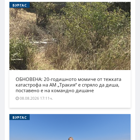
БУРГАС
ОБНОВЕНА: 20-годишното момиче от тежката
катастрофа на АМ „Тракия“ е спряло да диша,
поставено е на командно дишане
08.08.2026 17:11ч.
БУРГАС