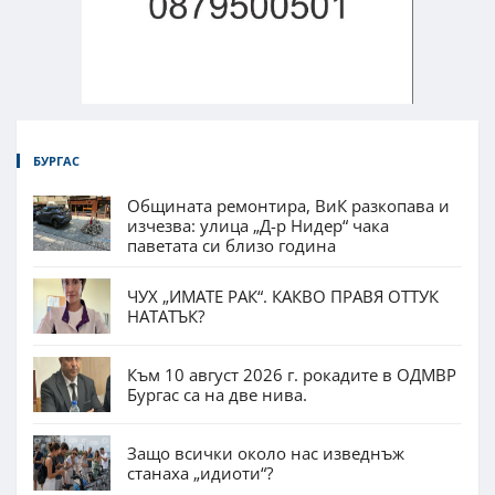
БУРГАС
Общината ремонтира, ВиК разкопава и
изчезва: улица „Д-р Нидер“ чака
паветата си близо година
ЧУХ „ИМАТЕ РАК“. КАКВО ПРАВЯ ОТТУК
НАТАТЪК?
Към 10 август 2026 г. рокадите в ОДМВР
Бургас са на две нива.
Защо всички около нас изведнъж
станаха „идиоти“?