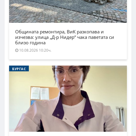
Общината ремонтира, ВиК разкопава и
изчезва: улица „Д-р Нидер“ чака паветата си
близо година
10.08.2026 10:20ч.
БУРГАС