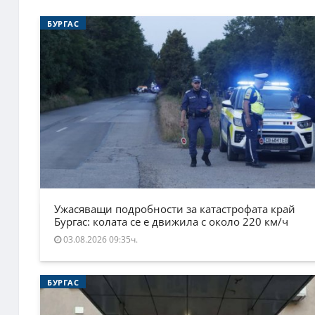
БУРГАС
Ужасяващи подробности за катастрофата край
Бургас: колата се е движила с около 220 км/ч
03.08.2026 09:35ч.
БУРГАС