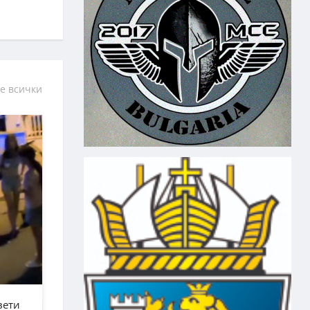
е всички
вети