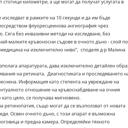
т стотици километри, а ще могат да получат услугата в
е изследват в рамките на 10 секунди и да им бъде
 посредством флуоресцеинова ангиография чрез
. Сега без инвазивни методи на изследване, без
най-малките кръвоносни съдове в очното дъно - слой по
м медицина на изключително ниво“, споделя д-р Малина
азполага апаратурата, дава изключително детайлен обра
явания на ретината. Диагностиката и проследяването н
леснена. Информация като степента на увреждане на
центуалното отношение на кръвоснабдяване на очния
 като цяло, се получава мигновено.
а ретинопатия, също могат да се възползват от новата
еди. Освен очното дъно, с този апарат е възможна
 роговица и предна камера. Определяйки тяхното