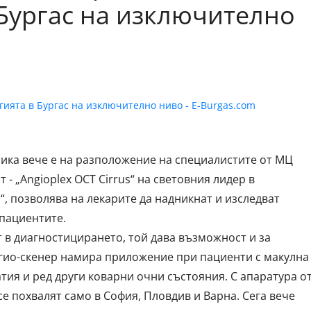
Бургас на изключително
ика вече е на разположение на специалистите от МЦ
 - „Angioplex OCT Cirrus“ на световния лидер в
“, позволява на лекарите да надникнат и изследват
 пациентите.
 в диагностицирането, той дава възможност и за
гио-скенер намира приложение при пациенти с макулна
тия и ред други коварни очни състояния. С апаратура о
се похвалят само в София, Пловдив и Варна. Сега вече