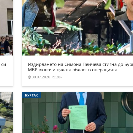
 си
Издирването на Симона Пейчева стигна до Бург
МВР включи цялата област в операцията
30.07.2026 15:28ч.
БУРГАС