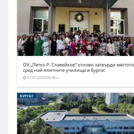
ОУ „Петко Р. Славейков“ отново затвърди мястото
сред най-елитните училища в Бургас
31.07.2026 09:36ч.
БУРГАС