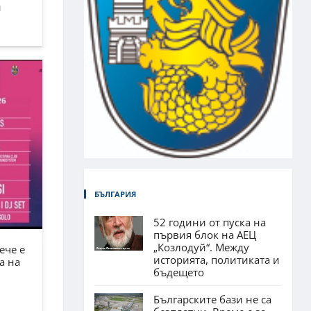
н
БЪЛГАРИЯ
52 години от пуска на
първия блок на АЕЦ
„Козлодуй“. Между
ече е
историята, политиката и
а на
бъдещето
Българските бази не са