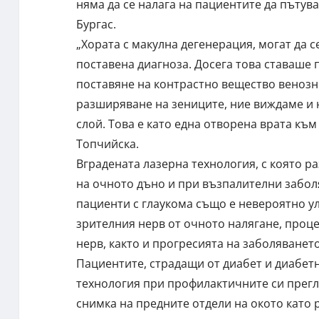
няма да се налага на пациентите да пътува
Бургас.
„Хората с макулна дегенерация, могат да с
поставена диагноза. Досега това ставаше
поставяне на контрастно вещество венозно
разширяване на зениците, ние виждаме и 
слой. Това е като една отворена врата къ
Топчийска.
Вградената лазерна технология, с която р
на очното дъно и при възпалителни забол
пациенти с глаукома също е невероятно у
зрителния нерв от очното налягане, про
нерв, както и прогресията на заболяването
Пациентите, страдащи от диабет и диабетн
технология при профилактичните си прегл
снимка на предните отдели на окото като