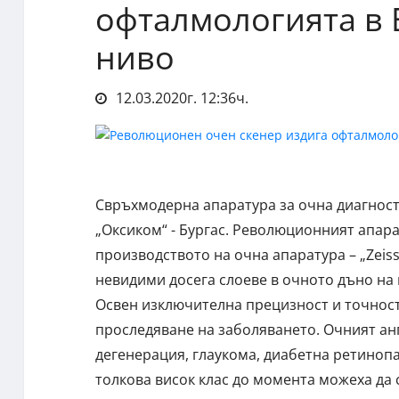
офталмологията в 
ниво
12.03.2020г. 12:36ч.
Свръхмодерна апаратура за очна диагност
„Оксиком“ - Бургас. Революционният апарат
производството на очна апаратура – „Zeiss
невидими досега слоеве в очното дъно на
Освен изключителна прецизност и точност
проследяване на заболяването. Очният ан
дегенерация, глаукома, диабетна ретинопа
толкова висок клас до момента можеха да 