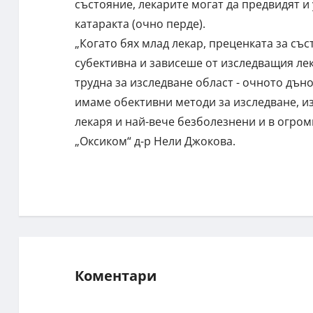
състояние, лекарите могат да предвидят 
катаракта (очно перде).
„Когато бях млад лекар, преценката за съ
субективна и зависеше от изследващия лек
трудна за изследване област - очното дъно
имаме обективни методи за изследване, 
лекаря и най-вече безболезнени и в огро
„Оксиком“ д-р Нели Джокова.
Коментари