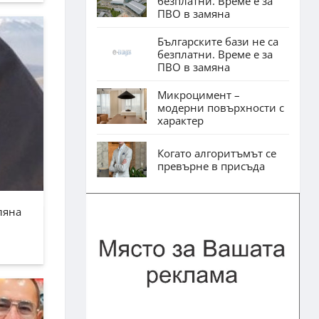
безплатни. Време е за
ПВО в замяна
Българските бази не са
безплатни. Време е за
ПВО в замяна
Микроцимент –
модерни повърхности с
характер
Когато алгоритъмът се
превърне в присъда
ляна