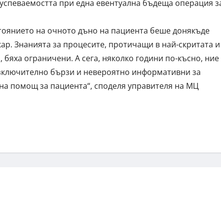
и успеваемостта при една евентуална бъдеща операция з
стоянието на очното дъно на пациента беше донякъде
ар. Знанията за процесите, протичащи в най-скритата и
, бяха ограничени. А сега, няколко години по-късно, ние
изключително бързи и невероятно информативни за
мна помощ за пациента“, споделя управителя на МЦ