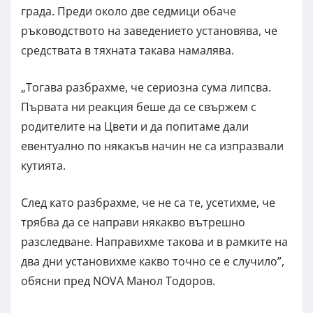
града. Преди около две седмици обаче
ръководството на заведението установява, че
средствата в тяхната такава намалява.
„Тогава разбрахме, че сериозна сума липсва.
Първата ни реакция беше да се свържем с
родителите на Цвети и да попитаме дали
евентуално по някакъв начин не са изпразвали
кутията.
След като разбрахме, че не са те, усетихме, че
трябва да се направи някакво вътрешно
разследване. Направихме такова и в рамките на
два дни установихме какво точно се е случило”,
обясни пред NOVA Манол Тодоров.