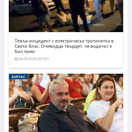
Тежък инцидент с електрическа тротинетка в
Свети Влас. Очевидци твърдят, че водачът е
бил пиян
04.08.2026 00:53ч.
БУРГАС