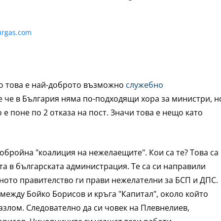
то това е най-доброто възможно
служебно
е че в България няма по-подходящи хора за министри, н
 е поне по 2 отказа на пост. Значи това е нещо като
обройна "коалиция на нежелаещите". Кои са те? Това са
та в българската администрация. Те са си направили
ното правителство ги прави нежелателни за БСП и ДПС.
е между Бойко Борисов и кръга "Капитал", около който
азлом. Следователно да си човек на Плевнелиев,