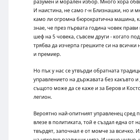
разумен и морален избор. Много хора обв
И наистина, не само г-н Близнашки, но и 
камо ли огромна бюрократична машина, ка
знае, че през първата година човек прави
шеф на 5 човека, съвсем други - когато по
трябва да изчерпа грешките си на всички 
и премиер.
Но пък у нас се утвърди обратната традиц
управлението на държавата без какъвто и 
същото може да се каже и за Беров и Косто
легион.
Вероятно най-опитният управленец сред п
влезе в политиката, той е създал една от 
твърдят, започнал е от момче за всичко. 
на няколко различни нива. И нищо чудно,