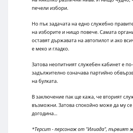
печели избори.
Но пък задачата на едно служебно правите
на изборите и нищо повече. Самата органи
оставят държавата на автопилот и ако вс
е меко и гладко.
Затова неопитният служебен кабинет е по-
задължително означава партийно обвързва
на булката.
В заключение пак ще кажа, че вторият слу
възможни. Затова спокойно може да му се
догодина...
*Терсит - персонаж от "Илиада", първият ж