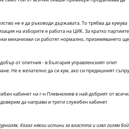
лство не е да ръководи държавата. То трябва да кумува
зация на изборите е работа на ЦИК. За кратко партиите
ички механизми си работят нормално, приземяването ще
добър от опитния - в България управленският опит
не. Не е желателно да си кум, ако си предишният съпру
жебен кабинет на г-н Плевнелиев е най-добрият от всичк
 доверим да направи и трети служебен кабинет
урналяк. Казал някои истини за властта и изял голям бой