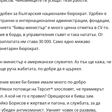
орисов. Чиновниците ги усещат тези работи.
 удобен за българския национален бюрократ. Удобен е
естранни и интернационални администрации, фондации,
нието "бивш министър" е много ценна отметка в CV-то.
е в борда, в управителния съвет и така нататък. От
заплатата им става 30 000. Само едно мижаво
ланетарен бюрократ.
н министър е американски служител. Аз пък ще кажа, че
 ще руча жабетата, по-добре да е щъркел.
ерение може би бихме имали много по-добро
т. Някои потомци на Терсит* злословят, че премиерът
л. А кой не го е правил? Орешарски е бивш зам.
ойко Борисов е жертвал и пагона, и службата, за да
е убеден антикомунист. Умният човек се развива,