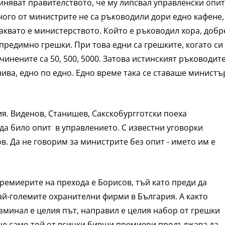
иняват правителството, че му липсвал управленски опит
много от министрите не са ръководили дори едно кафене,
квато е министерството. Който е ръководил хора, добр
 предимно грешки. При това едни са грешките, когато си
дчинените са 50, 500, 5000. Затова истинският ръководит
нива, едно по едно. Едно време така се ставаше министъ
ия. Виденов, Станишев, Сакскобургготски поеха
да било опит в управлението. С известни уговорки
в. Да не говорим за министрите без опит - името им е
ремиерите на прехода е Борисов, тъй като преди да
най-големите охранителни фирми в България. А както
Изминал е целия път, направил е целия набор от грешки
 че само той от всички бивши премиери продължава да