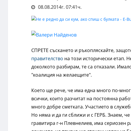
08.08.2014г. 07:41ч.
СПРЕТЕ съскането и ръкопляскайте, защо
правителство
на този исторически етап. Н
доколкото разбирам, те са отказали. Имало
"коалиция на желаещите".
Което ще рече, че има една много по-мног
всички, които разчитат на постоянна рабо
много добре сметката. Участието в служеб
Но няма и да ги сближи и с ГЕРБ. Знаем, ч
гравитира г-н Плевнелиев, има сериозен р