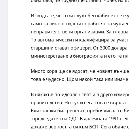
означава, че трудно ще станеш човек на Б
Изводът е, че този служебен кабинет не е
само за личности, които работят за чужд
неправителствени организации. За тях зва
То автоматически ги квалифицира за участи
старшини стават офицери. От 3000 долара 
министерстване в биографията и ето те п
Много хора ще се ядосат, че новият външе
това е чудесно. Щом някой така или иначе
В някакъв по-идеален свят и в друго изм
правителство. Но тук и сега това е върхъ
Близнашки бил ренегат, пребоядисал се би
-председател на СДС. В далечната 1991 г. Б
докаже верността си към БСП. Сега обаче 