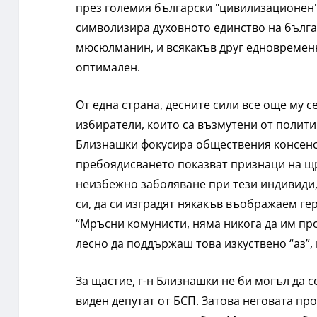
през големия български "цивилизационен"
символизира духовното единство на българс
мюсюлманин, и всякакъв друг едновременн
оптимален.
От една страна, десните сили все още му с
избиратели, които са възмутени от политика
Близнашки фокусира обществения консенсу
пребоядисването показват признаци на щр
неизбежно заболяване при тези индивиди,
си, да си изградят някакъв въображаем гер
“Мръсни комунисти, няма никога да им прос
лесно да поддържаш това изкуствено “аз”, 
За щастие, г-н Близнашки не би могъл да с
виден депутат от БСП. Затова неговата про