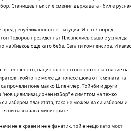
ор. Станишев пък си е сменил държавата - бил е руснак
е пред републиканска конституция. И т. н. Според
тон Тодоров президентът Плевнелиев също е успял да
о на Живков още като бебе. Сега ги компенсира. И какв
 е естественото, национално отговорното състояние на
ирателя, който не може да понесе шока от "смяната на
о са прочели поне малко Шпенглер, Тойнби и други
з "нов цивилизационен избор" е симптом на тежко
 си изберем планетата, така не можем да си изберем и
и тя ни назначава министрите.
начи не е краен и не е фанатик, той е нещо като мост