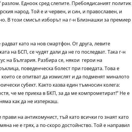
 разлом. Едноок сред слепите. Пребоядисаният политик
кия народ. Той е и червен, и син, и православен, и
о. В този смисъл изборът на г-н Близнашки за премиер
е радват като на нов смартфон. От друга, левите
та на БСП, се чудят дали да не го последват. Така г-н
с на България. Разбира се, някои герои на
ъклица, поведенческа болест при говедата. Това е
 които се опитват да измислят и да подменят миналото
оически субект. Както казва един тъмносин колега:
тя, че ме приеха в БКП, за да ме компрометират!” Не е
няма как да не изперкаш.
е прави на антикомунист, тъй като всички го знаят като
мяна не е грях, а по-скоро достойнство. Той е направил