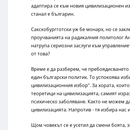
адаптира се към новия цивилизационен изб
станал е българин.
Сакскобургготски уж бе монарх, но се закл
проучванията на радикалния политолог Ан
натрупа сериозни заслуги към управлениет
от това?
Време е да разберем, че пребоядисването
един български политик. То успокоява изб
цивилизационния избор". За хората, коит
теоретици на цивилизацията, самият изра
психическо заболяване. Както не можем да
цивилизацията. Напротив - тя избира нас 
Щом човекът се е усетил да смени боята, з