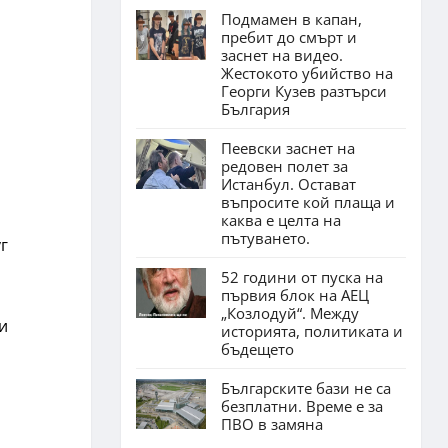
Подмамен в капан,
пребит до смърт и
заснет на видео.
Жестокото убийство на
Георги Кузев разтърси
България
Пеевски заснет на
редовен полет за
Истанбул. Остават
въпросите кой плаща и
каква е целта на
пътуването.
г
52 години от пуска на
първия блок на АЕЦ
„Козлодуй“. Между
и
историята, политиката и
бъдещето
Българските бази не са
безплатни. Време е за
ПВО в замяна