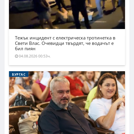
Тежък инцидент с електрическа тротинетка в
Свети Влас. Очевидци твърдят, че водачът е
бил пиян
04.08.2026 00:53ч.
БУРГАС