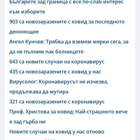
Българите зад граница с все по-слаб интерес
към изборите
903 са новозаразените с ковид за последното
денонощие
Ангел Кунчев: Трябва да вземем мерки сега, за
да не пълним пак болниците
643 са новите случаи на коронавирус
435 са новозаразените с ковид у нас
Вирусолог: Коронавирусът не изчезва,
продължава да мутира
321 са новозаразените с коронавирус
Проф. Христова за ковид: Най-страшното вече
е зад гърба ни
Новите случаи на ковид у нас отново