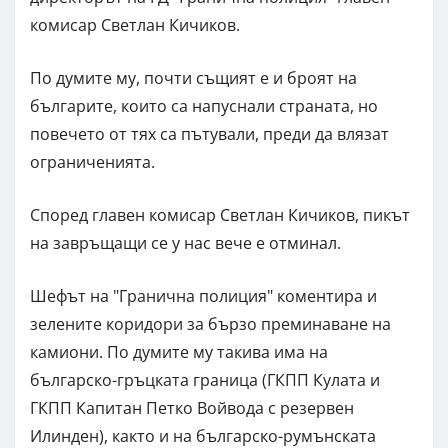
комисар Светлан Кичиков.
По думите му, почти същият е и броят на
българите, които са напуснали страната, но
повечето от тях са пътували, преди да влязат
ограниченията.
Според главен комисар Светлан Кичиков, пикът
на завръщащи се у нас вече е отминал.
Шефът на "Гранична полиция" коментира и
зелените коридори за бързо преминаване на
камиони. По думите му такива има на
българско-гръцката граница (ГКПП Кулата и
ГКПП Капитан Петко Войвода с резервен
Илинден), както и на българско-румънската