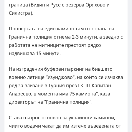
граница (Видин и Русе с резерва Оряхово и
Силистра).
Проверката на един камион там от страна на
Гранична полиция отнема 2-3 минути, а заедно с
работата на митниците престоят рядко
надвишава 15 минути.
На изградения буферен паркинг на бившето
военно летище "Узунджово", на който се изчаква
ред за влизане в Турция през ГКПП Капитан
Андреево, в момента има 75 камиона", каза
директорът на "Гранична полиция".
Става въпрос основно за украински камиони,
чиито водачи чакат да им изтече въведената от