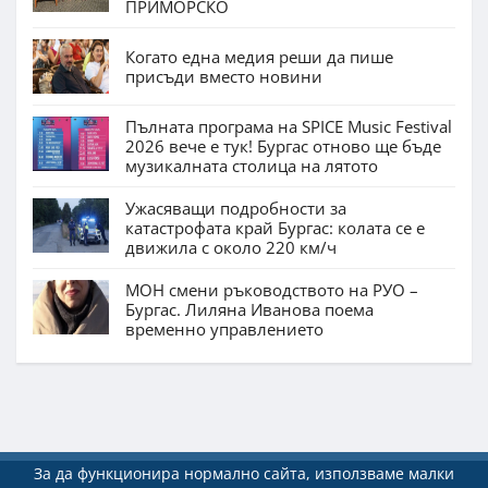
ПРИМОРСКО
Когато една медия реши да пише
присъди вместо новини
Пълната програма на SPICE Music Festival
2026 вече е тук! Бургас отново ще бъде
музикалната столица на лятото
Ужасяващи подробности за
катастрофата край Бургас: колата се е
движила с около 220 км/ч
МОН смени ръководството на РУО –
Бургас. Лиляна Иванова поема
временно управлението
За да функционира нормално сайта, използваме малки