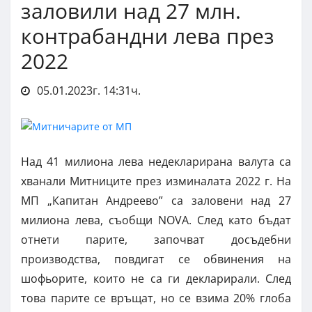
заловили над 27 млн.
контрабандни лева през
2022
05.01.2023г. 14:31ч.
Над 41 милиона лева недекларирана валута са
хванали Митниците през изминалата 2022 г. На
МП „Капитан Андреево” са заловени над 27
милиона лева, съобщи NOVA. След като бъдат
отнети парите, започват досъдебни
производства, повдигат се обвинения на
шофьорите, които не са ги декларирали. След
това парите се връщат, но се взима 20% глоба