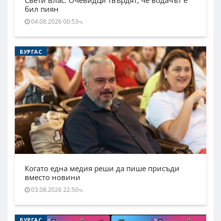
Свети Влас. Очевидци твърдят, че водачът е
бил пиян
04.08.2026 00:53ч.
БУРГАС
Когато една медия реши да пише присъди
вместо новини
03.08.2026 22:50ч.
БУРГАС