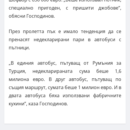
специално пригоден, с пришити джобове”,
обясни Господинов.
През пролетта пък е имало тенденция да се
пренасят недекларирани пари в автобуси с
пътници.
„В единия автобус, пътуващ от Румъния за
Турция, недекларираната сума беше 1,6
милиона евро. В друг автобус, пътуващ по
същия маршрут, сумата беше 1 милион евро. И в
двата автобуса бяха използвани фабричните
кухини”, каза Господинов.