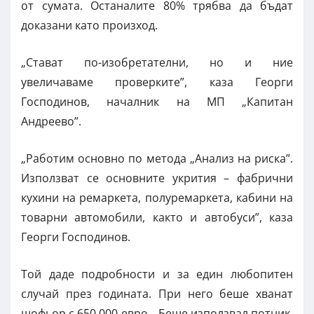
от сумата. Останалите 80% трябва да бъдат
доказани като произход.
„Стават по-изобретателни, но и ние
увеличаваме проверките”, каза Георги
Господинов, началник на МП „Капитан
Андреево”.
„Работим основно по метода „Анализ на риска”.
Използват се основните укрития – фабрични
кухини на ремаркета, полуремаркета, кабини на
товарни автомобили, както и автобуси”, каза
Георги Господинов.
Той даде подробности и за един любопитен
случай през годината. При него беше хванат
шофьор с 650 000 евро. „Беше използвал потник,