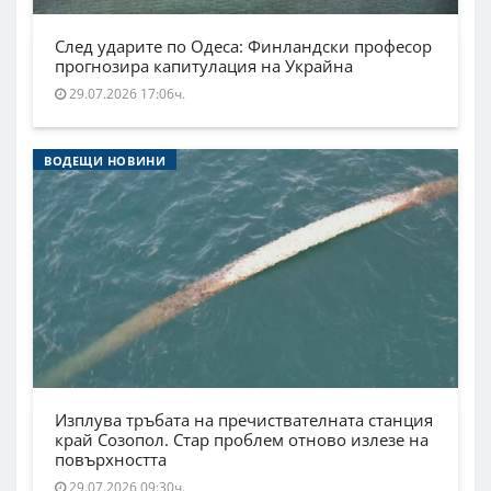
След ударите по Одеса: Финландски професор
прогнозира капитулация на Украйна
29.07.2026 17:06ч.
ВОДЕЩИ НОВИНИ
Изплува тръбата на пречиствателната станция
край Созопол. Стар проблем отново излезе на
повърхността
29.07.2026 09:30ч.