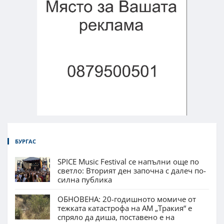
БУРГАС
SPICE Music Festival се напълни още по
светло: Вторият ден започна с далеч по-
силна публика
ОБНОВЕНА: 20-годишното момиче от
тежката катастрофа на АМ „Тракия“ е
спряло да диша, поставено е на