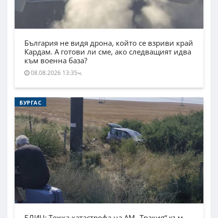
България не видя дрона, който се взриви край
Кардам. А готови ли сме, ако следващият идва
към военна база?
08.08.2026 13:35ч.
БУРГАС
БЛИЦ: Тежка катастрофа на АМ „Тракия“ към