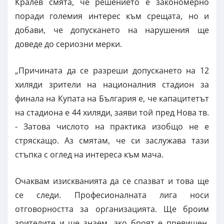
Кралев смята, че решението е закономерно
поради големия интерес към срещата, но и
добави, че допускането на нарушения ще
доведе до сериозни мерки.
„Причината да се разреши допускането на 12
хиляди зрители на националния стадион за
финала на Купата на България е, че капацитетът
на стадиона е 44 хиляди, заяви той пред Нова тв.
- Затова числото на практика изобщо не е
стряскащо. Аз смятам, че си заслужава тази
стъпка с оглед на интереса към мача.
Очаквам изискванията да се спазват и това ще
се следи. Професионалната лига носи
отговорността за организацията. Ще броим
зрителите и ще знаем, ако броят е превишен.