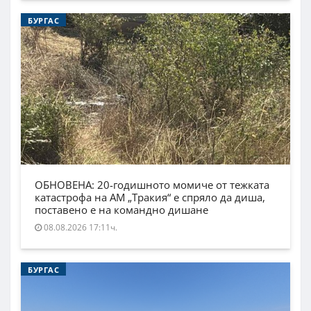
БУРГАС
ОБНОВЕНА: 20-годишното момиче от тежката
катастрофа на АМ „Тракия“ е спряло да диша,
поставено е на командно дишане
08.08.2026 17:11ч.
БУРГАС