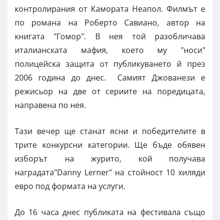
контролирания от Камората Неапол. Филмът е
по романа на Роберто Савиано, автор на
книгата "Гомор". В нея той разобличава
италианската мафия, което му "носи"
полицейска защита от публикуването й през
2006 година до днес. Самият Джованези е
режисьор на две от сериите на поредицата,
направена по нея.
Тази вечер ще станат ясни и победителите в
трите конкурсни категории. Ще бъде обявен
изборът на журито, кой получава
наградата"Danny Lerner" на стойност 10 хиляди
евро под формата на услуги.
До 16 часа днес публиката на фестивала също