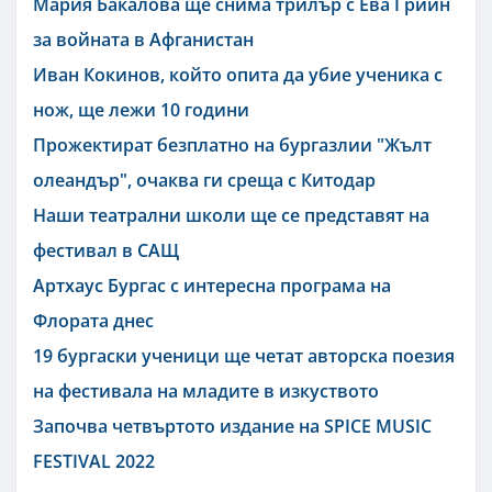
Мария Бакалова ще снима трилър с Ева Грийн
за войната в Афганистан
Иван Кокинов, който опита да убие ученика с
нож, ще лежи 10 години
Прожектират безплатно на бургазлии "Жълт
олеандър", очаква ги среща с Китодар
Наши театрални школи ще се представят на
фестивал в САЩ
Артхаус Бургас с интересна програма на
Флората днес
19 бургаски ученици ще четат авторска поезия
на фестивала на младите в изкуството
Започва четвъртото издание на SPICE MUSIC
FESTIVAL 2022