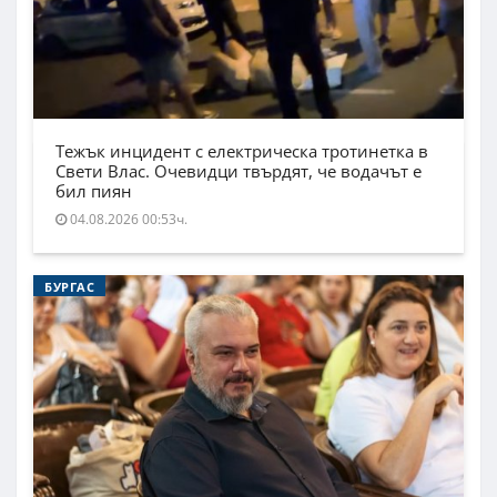
Тежък инцидент с електрическа тротинетка в
Свети Влас. Очевидци твърдят, че водачът е
бил пиян
04.08.2026 00:53ч.
БУРГАС