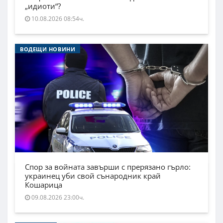
„идиоти“?
10.08.2026 08:54ч.
ВОДЕЩИ НОВИНИ
Спор за войната завърши с прерязано гърло:
украинец уби свой сънародник край
Кошарица
09.08.2026 23:00ч.