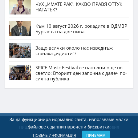
ЧУХ „ИМАТЕ РАК“. КАКВО ПРАВЯ ОТТУК
НАТАТЪК?
Към 10 август 2026 г. рокадите в ОДМВР
Бургас са на две нива.
Защо всички около нас изведнъж
станаха „идиоти“?
SPICE Music Festival се напълни още по
светло: Вторият ден започна с далеч по-
силна публика
За да функционира нормално сайта, използваме малки
файлове с данни наречени бисквитки.
Пишете ни
Реклама
Екип
Общи условия
ПОВЕЧЕ ИНФОРМАЦИЯ
ПРИЕМАМ