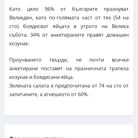
Като цяло 96% от българите празнуват
Великден, като по-голямата част от тях (54 на
сто) боядисват яйцата в утрото на Велика
събота. 34% от анкетираните правят домашен
козунак.
Проучването твърди, че почти всички
анкетирани поставят на празничната трапеза
козунак и боядисани яйца.
Зелената салата е предпочитана от 74 на сто от
запитаните, а агнешкото от 60%.