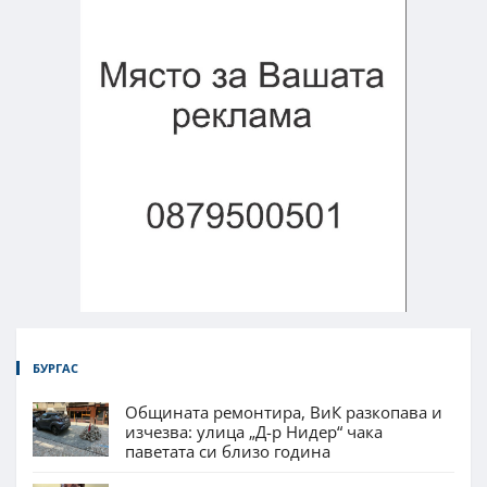
БУРГАС
Общината ремонтира, ВиК разкопава и
изчезва: улица „Д-р Нидер“ чака
паветата си близо година