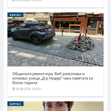
БУРГАС
Общината ремонтира, ВиК разкопава и
изчезва: улица „Д-р Нидер“ чака паветата си
близо година
10.08.2026 10:20ч.
БУРГАС