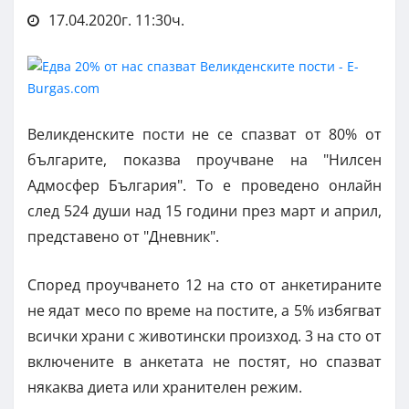
17.04.2020г. 11:30ч.
Великденските пости не се спазват от 80% от
българите, показва проучване на "Нилсен
Адмосфер България". То е проведено онлайн
след 524 души над 15 години през март и април,
представено от "Дневник".
Според проучването 12 на сто от анкетираните
не ядат месо по време на постите, а 5% избягват
всички храни с животински произход. 3 на сто от
включените в анкетата не постят, но спазват
някаква диета или хранителен режим.