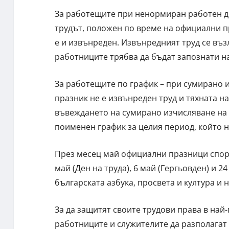
За работещите при ненормиран работен д
трудът, положен по време на официални п
е и извънреден. Извънредният труд се въз
работниците трябва да бъдат запознати на
За работещите по график – при сумирано 
празник не е извънреден труд и тяхната н
въвеждането на сумирано изчисляване на 
поименен график за целия период, който н
През месец май официални празници според К
май (Ден на труда), 6 май (Гергьовден) и 2
българската азбука, просвета и култура и 
За да защитят своите трудови права в най
работниците и служителите да разполагат 