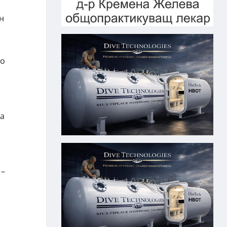
н
по
та
 –