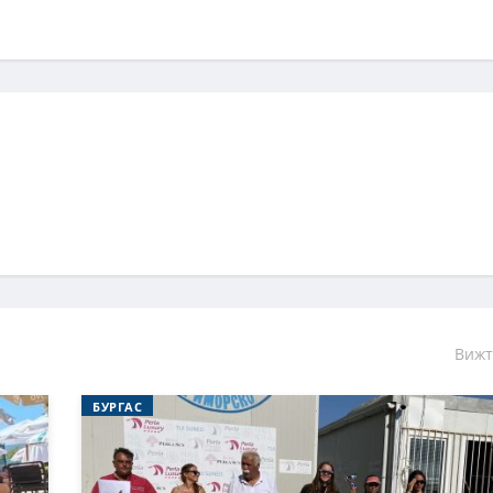
Вижт
БУРГАС