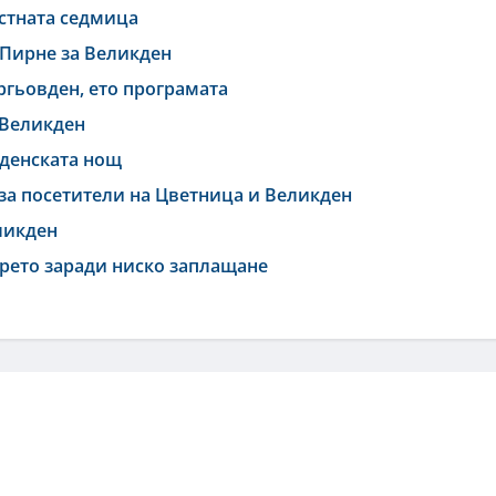
астната седмица
 Пирне за Великден
ргьовден, ето програмата
 Великден
кденската нощ
за посетители на Цветница и Великден
ликден
рето заради ниско заплащане