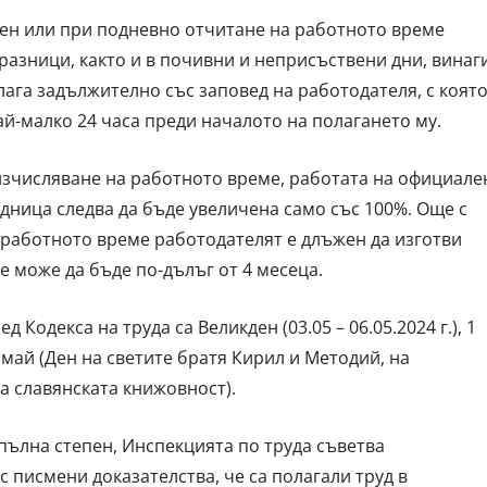
ен или при подневно отчитане на работното време
разници, както и в почивни и неприсъствени дни, винаг
лага задължително със заповед на работодателя, с коят
й-малко 24 часа преди началото на полагането му.
изчисляване на работното време, работата на официале
адница следва да бъде увеличена само със 100%. Още с
работното време работодателят е длъжен да изготви
е може да бъде по-дълъг от 4 месеца.
одекса на труда са Великден (03.05 – 06.05.2024 г.), 1
4 май (Ден на светите братя Кирил и Методий, на
на славянската книжовност).
-пълна степен, Инспекцията по труда съветва
с писмени доказателства, че са полагали труд в