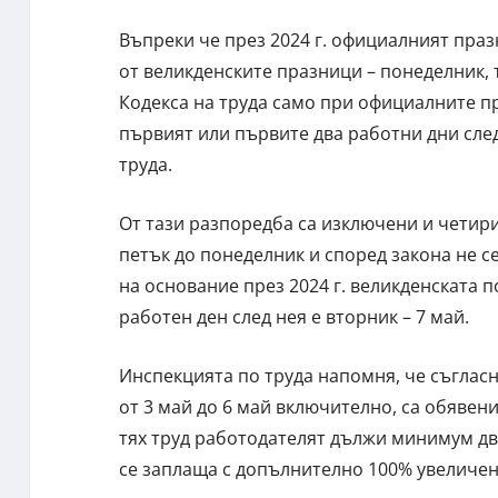
Въпреки че през 2024 г. официалният праз
от великденските празници – понеделник, 
Кодекса на труда само при официалните пр
първият или първите два работни дни след
труда.
От тази разпоредба са изключени и четири
петък до понеделник и според закона не 
на основание през 2024 г. великденската 
работен ден след нея е вторник – 7 май.
Инспекцията по труда напомня, че съгласн
от 3 май до 6 май включително, са обявен
тях труд работодателят дължи минимум дв
се заплаща с допълнително 100% увеличен