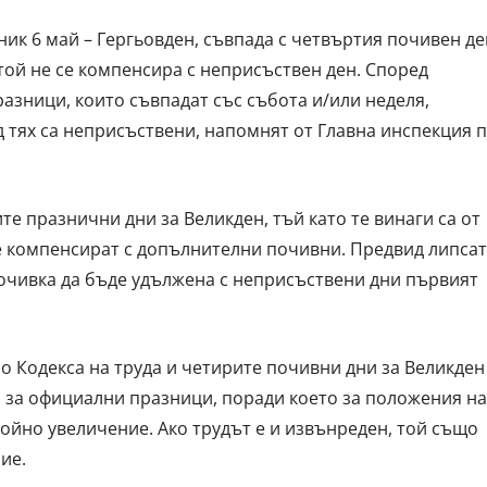
ник 6 май – Гергьовден, съвпада с четвъртия почивен де
той не се компенсира с неприсъствен ден. Според
азници, които съвпадат със събота и/или неделя,
 тях са неприсъствени, напомнят от Главна инспекция 
те празнични дни за Великден, тъй като те винаги са от
се компенсират с допълнителни почивни. Предвид липса
почивка да бъде удължена с неприсъствени дни първият
о Кодекса на труда и четирите почивни дни за Великден
и за официални празници, поради което за положения на
ойно увеличение. Ако трудът е и извънреден, той също
ие.