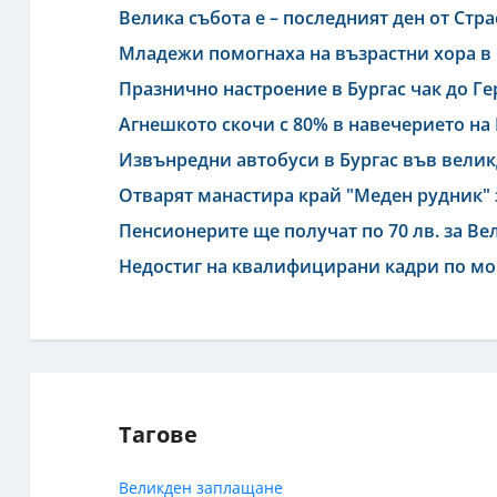
Велика събота е – последният ден от Стр
Младежи помогнаха на възрастни хора в
Празнично настроение в Бургас чак до Ге
Агнешкото скочи с 80% в навечерието на
Извънредни автобуси в Бургас във вели
Отварят манастира край "Меден рудник" 
Пенсионерите ще получат по 70 лв. за Ве
Недостиг на квалифицирани кадри по мо
Тагове
Великден
заплащане