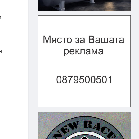
и
о
н