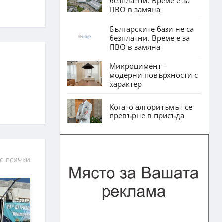
безплатни. Време е за
ПВО в замяна
Българските бази не са
безплатни. Време е за
ПВО в замяна
Микроцимент –
модерни повърхности с
характер
Когато алгоритъмът се
превърне в присъда
е всички