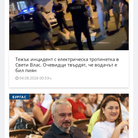
Тежък инцидент с електрическа тротинетка в
Свети Влас. Очевидци твърдят, че водачът е
бил пиян
04.08.2026 00:53ч.
БУРГАС