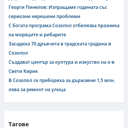
Георги Пинелов: Изпращаме годината със
сериозни нерешени проблеми
С богата програма Созопол отбелязва празника
на моряците и рибарите
Засадиха 70 дръвчета в градската градина в
Созопол
Създават център за култура и изкуство на о-в
Свети Кирик
В Созопол се пребориха за държавни 1,5 млн.
лева за ремонт на улица
Тагове