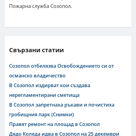
Пожарна служба Созопол.
Свързани статии
Созопол отбелязва Освобождението си от
османско владичество
В Созопол издирват кои създава
нерегламентирани сметища
В Созопол запретнаха ръкави и почистиха
гробищния парк (Снимки)
Правят ремонт на площад в Созопол
Дядо Коледа идва в Созопол на 25 декември