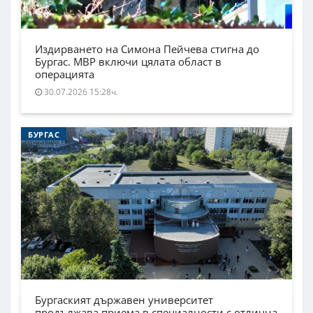
Издирването на Симона Пейчева стигна до
Бургас. МВР включи цялата област в
операцията
30.07.2026 15:28ч.
БУРГАС
Бургаският държавен университет
продължава приема в специалности с отлична